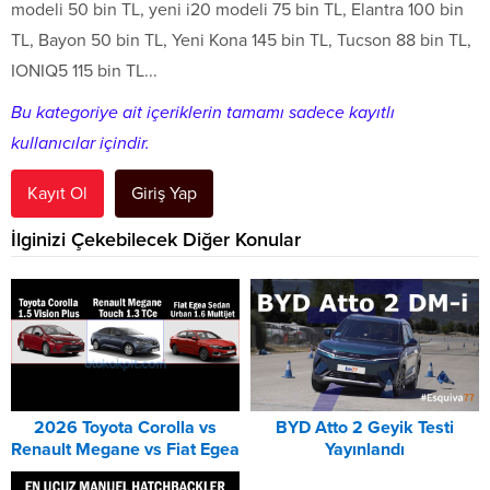
modeli 50 bin TL, yeni i20 modeli 75 bin TL, Elantra 100 bin
TL, Bayon 50 bin TL, Yeni Kona 145 bin TL, Tucson 88 bin TL,
IONIQ5 115 bin TL...
Bu kategoriye ait içeriklerin tamamı sadece kayıtlı
kullanıcılar içindir.
Kayıt Ol
Giriş Yap
İlginizi Çekebilecek Diğer Konular
2026 Toyota Corolla vs
BYD Atto 2 Geyik Testi
Renault Megane vs Fiat Egea
Yayınlandı
DCT Karşılaştırması