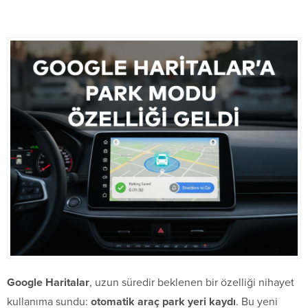
Google Haritalar
, uzun süredir beklenen bir özelliği nihayet
kullanıma sundu:
otomatik araç park yeri kaydı
. Bu yeni