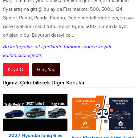
Fiat, Temmuz ayına oldukça temkinli girdi. Birçok markanın
fiyat artışına gittiği bu ay da Fiat markası 500, 500L, 124
Spider, Punto, Panda, Fiorino, Doblo modellerinde geçen aya
göre fiyatlarını sabit tuttu. Fakat Egea, 500x, Linea’da fiyat
artışları oldu. Buyurun detaylıca...
Bu kategoriye ait içeriklerin tamamı sadece kayıtlı
kullanıcılar içindir.
Kayıt Ol
Giriş Yap
İlginizi Çekebilecek Diğer Konular
2027 Hyundai Ioniq 6 vs