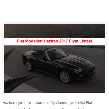
Haziran ayının sıfır otomobil fiyatlarında yükselişi Fiat