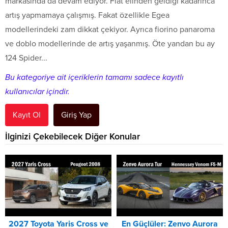
markasında da devam ediyor. Fiat elinden geldiği kadarınca
artış yapmamaya çalışmış. Fakat özellikle Egea
modellerindeki zam dikkat çekiyor. Ayrıca fiorino panaroma
ve doblo modellerinde de artış yaşanmış. Öte yandan bu ay
124 Spider...
Bu kategoriye ait içeriklerin tamamı sadece kayıtlı
kullanıcılar içindir.
Kayıt Ol
Giriş Yap
İlginizi Çekebilecek Diğer Konular
2027 Toyota Yaris Cross ve
En Güçlüler: Zenvo Aurora