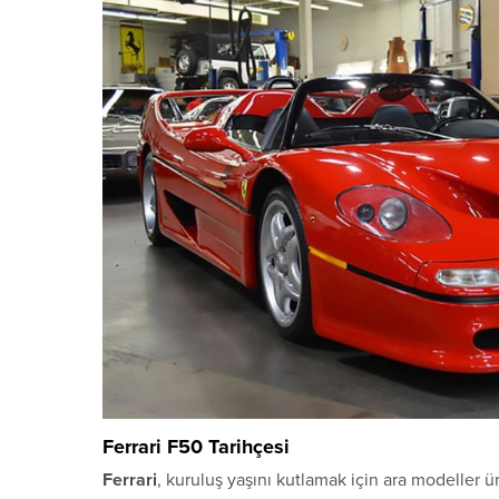
Ferrari F50 Tarihçesi
Ferrari
, kuruluş yaşını kutlamak için ara modeller ü