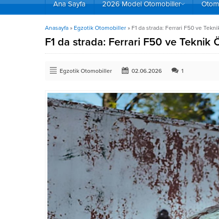
Ana Sayfa
2026 Model Otomobiller
Otomo
Anasayfa
»
Egzotik Otomobiller
»
F1 da strada: Ferrari F50 ve Teknik
F1 da strada: Ferrari F50 ve Teknik Ö
Egzotik Otomobiller
02.06.2026
1