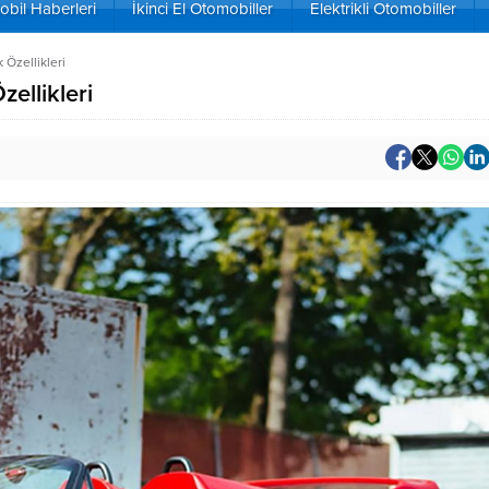
bil Haberleri
İkinci El Otomobiller
Elektrikli Otomobiller
 Özellikleri
zellikleri