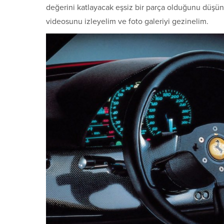
değerini katlayacak eşsiz bir parça olduğunu düşünü
videosunu izleyelim ve foto galeriyi gezinelim.