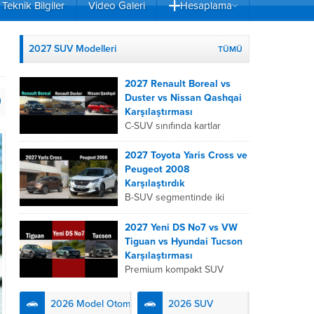
Teknik Bilgiler
Video Galeri
Hesaplama
2027 SUV Modelleri
TÜMÜ
2027 Renault Boreal vs
Duster vs Nissan Qashqai
Karşılaştırması
C-SUV sınıfında kartlar
yeniden dağıtıldı. 2027
Renault Boreal, Renault
2027 Toyota Yaris Cross ve
Duster ve Nissan Qashqai;
Peugeot 2008
her biri farklı bir sürüş
Karşılaştırdık
deneyimi, motor...
B-SUV segmentinde iki
önemli oyuncu olan 2027
Toyota Yaris
2027 Yeni DS No7 vs VW
Cross ve Peugeot 2008,
Tiguan vs Hyundai Tucson
farklı mühendislik
Karşılaştırması
felsefeleriyle kullanıcıların
Premium kompakt SUV
karşısına çıkıyor. Toyota’nın
segmentinde fark yaratmak
hibrit teknolojisindeki
isteyen 2027 DS No7,
2026 Model Otomobiller
2026 SUV
uzmanlığını...
Fransız lüks anlayışını