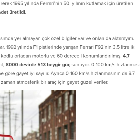
irerek 1995 yılında Ferrari’nin 50. yılının kutlamak için üretilen
et üretildi
.
ımda yer almayan çok özel bilgiler var ve onları da aktarayım.
 1992 yılında F1 pistlerinde yarışan Ferrari F92’nin 3.5 litrelik
B kodlu ortadan motorlu ve 60 dereceli konumlandırılmış.
4.7
at,
8000 devirde 513 beygir güç
sunuyor. 0-100 km/s hızlanması
e göre gayet iyi sayılır. Ayrıca 0-160 km/s hızlanmasının da 8.7
aman atmosferik bir araç için gayet güzel veriler.