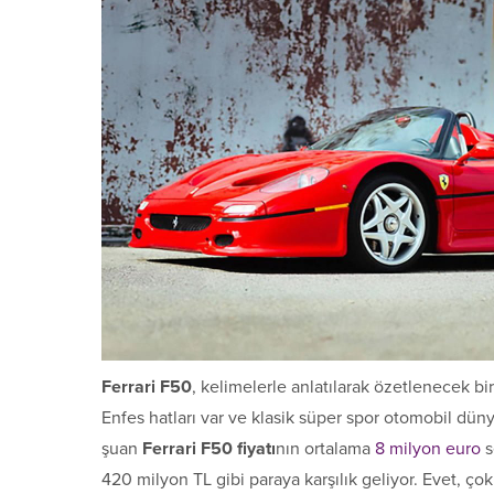
Ferrari F50
, kelimelerle anlatılarak özetlenecek bi
Enfes hatları var ve klasik süper spor otomobil dün
şuan
Ferrari F50 fiyatı
nın ortalama
8 milyon euro
s
420 milyon TL gibi paraya karşılık geliyor. Evet, ç