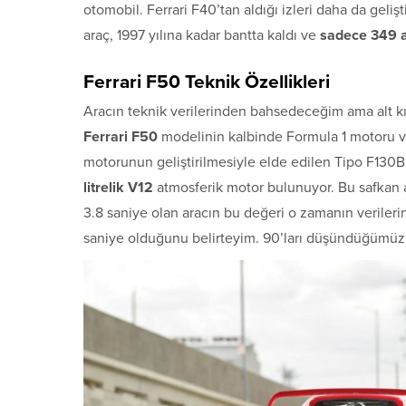
otomobil. Ferrari F40’tan aldığı izleri daha da gelişt
araç, 1997 yılına kadar bantta kaldı ve
sadece 349 ad
Ferrari F50 Teknik Özellikleri
Aracın teknik verilerinden bahsedeceğim ama alt kıs
Ferrari F50
modelinin kalbinde Formula 1 motoru var.
motorunun geliştirilmesiyle elde edilen Tipo F130
litrelik V12
atmosferik motor bulunuyor. Bu safkan 
3.8 saniye olan aracın bu değeri o zamanın verilerin
saniye olduğunu belirteyim. 90’ları düşündüğümüz z