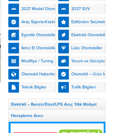
kendinden şarjlı hibrit
2027 Model Otomobiller
2027 SUV
teknolojisiyle buluşturuyor.
DS Automobiles’in yeni...
Araç Sigorta-Kasko
Editörden Seçmeler
Egzotik Otomobiller
Elektrikli Otomobiller
İkinci El Otomobiller
Lüks Otomobiller
Modifiye / Tuning
Yorum ve Görüşler
Otomobil Haberleri
Otomobil – Ürün İnceleme
Teknik Bilgiler
Trafik Bilgileri
Elektrikli – Benzin/Dizel/LPG Araç Yıllık Maliyet
Hesaplama Aracı