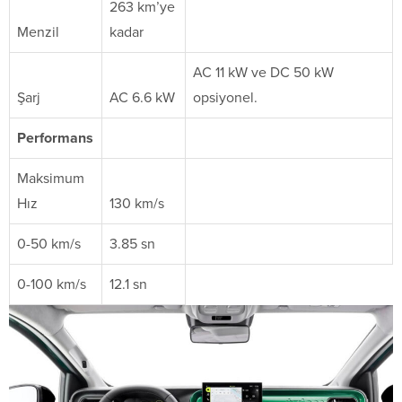
263 km’ye
Menzil
kadar
AC 11 kW ve DC 50 kW
Şarj
AC 6.6 kW
opsiyonel.
Performans
Maksimum
Hız
130 km/s
0-50 km/s
3.85 sn
0-100 km/s
12.1 sn