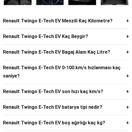
Renault Twingo E-Tech EV Menzili Kaç Kilometre?
263 km'ye kadar menzil sunuyor.
Renault Twingo E-Tech EV Kaç Beygir?
82 beygir 175 nm tork güç üretiyor.
Renault Twingo E-Tech EV Bagaj Alanı Kaç Litre?
360 litre.
Renault Twingo E-Tech EV 0-100 km/s hızlanması kaç
saniye?
Renault Twingo E-Tech 12.1 saniye'de 0'dan 100 km/s hıza
Renault Twingo E-Tech EV son hızı kaç km/s?
ulaşıyor.
Renault Twingo E-Tech son hızı 130 km/s.
Renault Twingo E-Tech EV batarya tipi nedir?
Bu araçta LFP (Lityum Demir Fosfat) batarya kullanılıyor.
Renault Twingo E-Tech EV boş ağırlığı kaç kg?
Renault Twingo E-Tech EV boş ağırlığı 1200 kg.