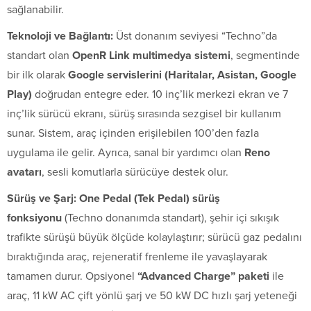
sağlanabilir.
Teknoloji ve Bağlantı:
Üst donanım seviyesi “Techno”da
standart olan
OpenR Link multimedya sistemi
, segmentinde
bir ilk olarak
Google servislerini (Haritalar, Asistan, Google
Play)
doğrudan entegre eder. 10 inç’lik merkezi ekran ve 7
inç’lik sürücü ekranı, sürüş sırasında sezgisel bir kullanım
sunar. Sistem, araç içinden erişilebilen 100’den fazla
uygulama ile gelir. Ayrıca, sanal bir yardımcı olan
Reno
avatarı
, sesli komutlarla sürücüye destek olur.
Sürüş ve Şarj:
One Pedal (Tek Pedal) sürüş
fonksiyonu
(Techno donanımda standart), şehir içi sıkışık
trafikte sürüşü büyük ölçüde kolaylaştırır; sürücü gaz pedalını
bıraktığında araç, rejeneratif frenleme ile yavaşlayarak
tamamen durur. Opsiyonel
“Advanced Charge” paketi
ile
araç, 11 kW AC çift yönlü şarj ve 50 kW DC hızlı şarj yeteneği