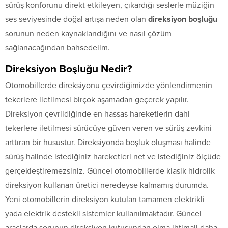
sürüş konforunu direkt etkileyen, çıkardığı seslerle müziğin
ses seviyesinde doğal artışa neden olan
direksiyon boşluğu
sorunun neden kaynaklandığını ve nasıl çözüm
sağlanacağından bahsedelim.
Direksiyon Boşluğu Nedir?
Otomobillerde direksiyonu çevirdiğimizde yönlendirmenin
tekerlere iletilmesi birçok aşamadan geçerek yapılır.
Direksiyon çevrildiğinde en hassas hareketlerin dahi
tekerlere iletilmesi sürücüye güven veren ve sürüş zevkini
arttıran bir husustur. Direksiyonda boşluk oluşması halinde
sürüş halinde istediğiniz hareketleri net ve istediğiniz ölçüde
gerçekleştiremezsiniz. Güncel otomobillerde klasik hidrolik
direksiyon kullanan üretici neredeyse kalmamış durumda.
Yeni otomobillerin direksiyon kutuları tamamen elektrikli
yada elektrik destekli sistemler kullanılmaktadır. Güncel
araçlarda sorunun direksiyon kutusundan olma ihtimali daha