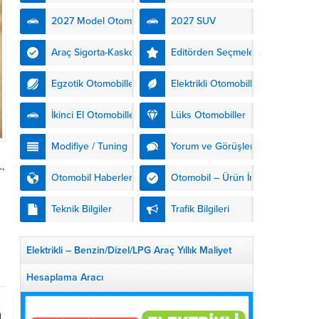
kendinden şarjlı hibrit
2027 Model Otomobiller
2027 SUV
teknolojisiyle buluşturuyor.
DS Automobiles’in yeni...
Araç Sigorta-Kasko
Editörden Seçmeler
Egzotik Otomobiller
Elektrikli Otomobiller
İkinci El Otomobiller
Lüks Otomobiller
Modifiye / Tuning
Yorum ve Görüşler
L,
Otomobil Haberleri
Otomobil – Ürün İnceleme
Teknik Bilgiler
Trafik Bilgileri
Elektrikli – Benzin/Dizel/LPG Araç Yıllık Maliyet
Hesaplama Aracı