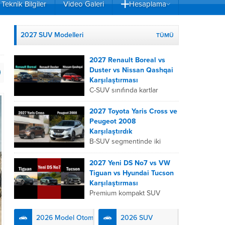
Teknik Bilgiler
Video Galeri
Hesaplama
2027 SUV Modelleri
TÜMÜ
2027 Renault Boreal vs
Duster vs Nissan Qashqai
Karşılaştırması
C-SUV sınıfında kartlar
yeniden dağıtıldı. 2027
Renault Boreal, Renault
2027 Toyota Yaris Cross ve
Duster ve Nissan Qashqai;
Peugeot 2008
her biri farklı bir sürüş
Karşılaştırdık
deneyimi, motor...
B-SUV segmentinde iki
önemli oyuncu olan 2027
Toyota Yaris
2027 Yeni DS No7 vs VW
Cross ve Peugeot 2008,
Tiguan vs Hyundai Tucson
farklı mühendislik
Karşılaştırması
felsefeleriyle kullanıcıların
Premium kompakt SUV
karşısına çıkıyor. Toyota’nın
segmentinde fark yaratmak
hibrit teknolojisindeki
isteyen 2027 DS No7,
2026 Model Otomobiller
2026 SUV
uzmanlığını...
Fransız lüks anlayışını