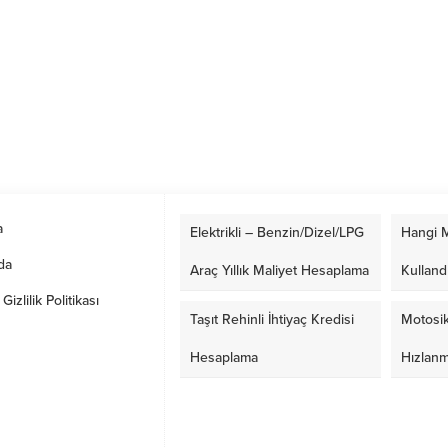
a
Elektrikli – Benzin/Dizel/LPG
Hangi M
da
Araç Yıllık Maliyet Hesaplama
Kulland
izlilik Politikası
Taşıt Rehinli İhtiyaç Kredisi
Motosik
Hesaplama
Hızlan