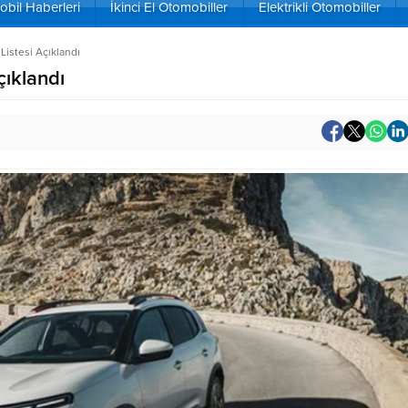
bil Haberleri
İkinci El Otomobiller
Elektrikli Otomobiller
Listesi Açıklandı
çıklandı