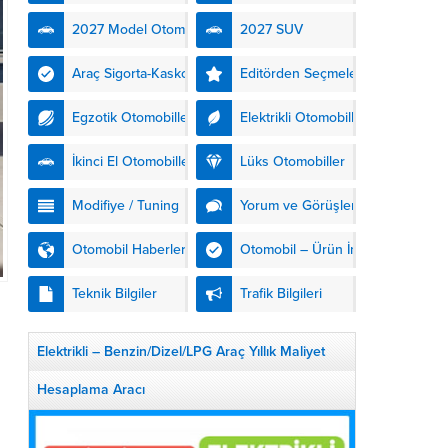
kendinden şarjlı hibrit
2027 Model Otomobiller
2027 SUV
teknolojisiyle buluşturuyor.
DS Automobiles’in yeni...
Araç Sigorta-Kasko
Editörden Seçmeler
Egzotik Otomobiller
Elektrikli Otomobiller
İkinci El Otomobiller
Lüks Otomobiller
Modifiye / Tuning
Yorum ve Görüşler
Otomobil Haberleri
Otomobil – Ürün İnceleme
Teknik Bilgiler
Trafik Bilgileri
Elektrikli – Benzin/Dizel/LPG Araç Yıllık Maliyet
Hesaplama Aracı