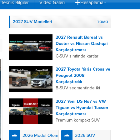
Teknik Bilgiler
Video Galeri
Hesaplama
2027 SUV Modelleri
TÜMÜ
2027 Renault Boreal vs
Duster vs Nissan Qashqai
Karşılaştırması
C-SUV sınıfında kartlar
yeniden dağıtıldı. 2027
Renault Boreal, Renault
2027 Toyota Yaris Cross ve
Duster ve Nissan Qashqai;
Peugeot 2008
her biri farklı bir sürüş
Karşılaştırdık
deneyimi, motor...
B-SUV segmentinde iki
önemli oyuncu olan 2027
Toyota Yaris
2027 Yeni DS No7 vs VW
Cross ve Peugeot 2008,
Tiguan vs Hyundai Tucson
farklı mühendislik
Karşılaştırması
felsefeleriyle kullanıcıların
Premium kompakt SUV
karşısına çıkıyor. Toyota’nın
segmentinde fark yaratmak
hibrit teknolojisindeki
isteyen 2027 DS No7,
2026 Model Otomobiller
2026 SUV
uzmanlığını...
Fransız lüks anlayışını