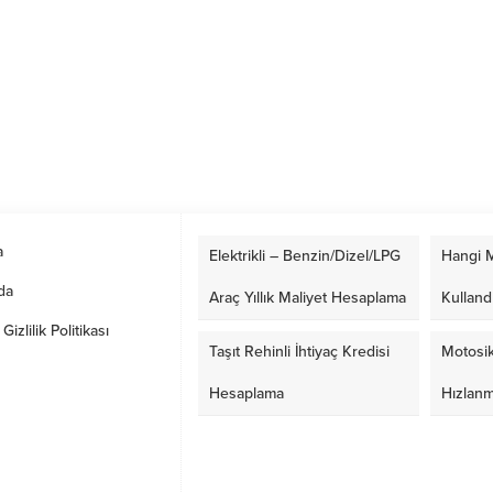
a
Elektrikli – Benzin/Dizel/LPG
Hangi M
da
Araç Yıllık Maliyet Hesaplama
Kulland
izlilik Politikası
Taşıt Rehinli İhtiyaç Kredisi
Motosik
Hesaplama
Hızlan