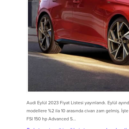
Audi Eylül 2023 Fiyat Listesi yayınlandı. Eylül ay
modellere %2 ila 10 arasında civarı zam gelmiş. İşte
FSI 150 hp Advanced S...