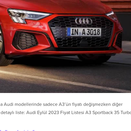
ında Audi modellerinde sadece A3’ün fiyatı değişmezken diğer
 detaylı liste: Audi Eylül 2023 Fiyat Listesi A3 Sportback 35 Turb