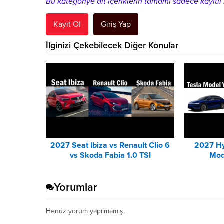
Bu kategoriye ait içeriklerin tamamı sadece kayıtlı k
Kayıt Ol
Giriş Yap
İlginizi Çekebilecek Diğer Konular
2027 Seat Ibiza vs Renault Clio 6
2027 Hy
vs Skoda Fabia 1.0 TSI
Mod
Karşılaştırması
Yorumlar
Henüz yorum yapılmamış.