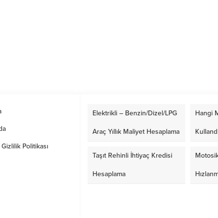
a
Elektrikli – Benzin/Dizel/LPG
Hangi M
da
Araç Yıllık Maliyet Hesaplama
Kulland
izlilik Politikası
Taşıt Rehinli İhtiyaç Kredisi
Motosik
Hesaplama
Hızlan