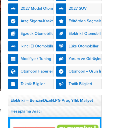
kendinden şarjlı hibrit
2027 Model Otomobiller
2027 SUV
teknolojisiyle buluşturuyor.
DS Automobiles’in yeni...
Araç Sigorta-Kasko
Editörden Seçmeler
Egzotik Otomobiller
Elektrikli Otomobiller
İkinci El Otomobiller
Lüks Otomobiller
Modifiye / Tuning
Yorum ve Görüşler
Otomobil Haberleri
Otomobil – Ürün İnceleme
Teknik Bilgiler
Trafik Bilgileri
Elektrikli – Benzin/Dizel/LPG Araç Yıllık Maliyet
o
Hesaplama Aracı