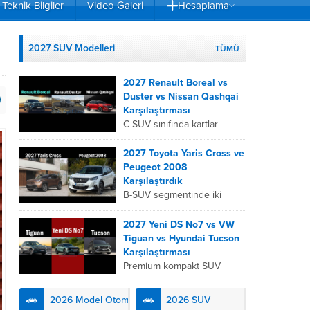
Teknik Bilgiler
Video Galeri
Hesaplama
2027 SUV Modelleri
TÜMÜ
2027 Renault Boreal vs
Duster vs Nissan Qashqai
Karşılaştırması
C-SUV sınıfında kartlar
yeniden dağıtıldı. 2027
Renault Boreal, Renault
2027 Toyota Yaris Cross ve
Duster ve Nissan Qashqai;
Peugeot 2008
her biri farklı bir sürüş
Karşılaştırdık
deneyimi, motor...
B-SUV segmentinde iki
önemli oyuncu olan 2027
Toyota Yaris
2027 Yeni DS No7 vs VW
Cross ve Peugeot 2008,
Tiguan vs Hyundai Tucson
farklı mühendislik
Karşılaştırması
felsefeleriyle kullanıcıların
Premium kompakt SUV
karşısına çıkıyor. Toyota’nın
segmentinde fark yaratmak
hibrit teknolojisindeki
isteyen 2027 DS No7,
2026 Model Otomobiller
2026 SUV
uzmanlığını...
Fransız lüks anlayışını