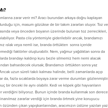
Mı?
amlarına zarar verir mi? Aracı burundan arkaya doğru kaplayan
durduğu için, masum gözükse de bir takım zararları oluyor. Toz ve
nasında veya önceden boyanın üzerinde bulunan toz zerrecikleri,
labiliyor. Pasta cila yöntemiyle giderilebilir ancak, brandamızı
mız ıslak veya nemli ise, branda örttükten sonra içeride
mediği faktörler oluşturabilir. Nem, yağmur yağdıktan sonra da
mlarda brandayı kaldırıp kuru bezle silmemiz hem nemi alacak
rından bahsedecek olursak; Brandamızı örttükten sonra yaz
Ancak uzun süreli takılı kalması halinde, belli zamanlarda açıp
ar da, fazla sıcaklarda boyaya zarar verme durumları gözlenmiştir
ç bir önceki ile aynı olabilir. Kedi ve köpek gibi hayvanların
ikler verdiğini biliyoruz. Bunun içinde branda kullanmak son derece
a inanılmaz zararlar verdiği için branda örtmek yine koruyucu
arın özünden çıkan yapışkanlarından, aracımızın üstüne yazılan yaz