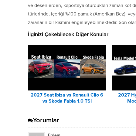
ve desenlerden, kaportaya oturdukları zaman kot d
türlerinde, içeriği %100 pamuk (Amerikan Bez) veya
zararların bir kısmını engelleyebilmektedir. Son ola
İlginizi Çekebilecek Diğer Konular
2027 Seat Ibiza vs Renault Clio 6
2027 Hy
vs Skoda Fabia 1.0 TSI
Mod
Karşılaştırması
Yorumlar
Erdem