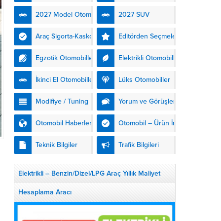
kendinden şarjlı hibrit
2027 Model Otomobiller
2027 SUV
teknolojisiyle buluşturuyor.
DS Automobiles’in yeni...
Araç Sigorta-Kasko
Editörden Seçmeler
Egzotik Otomobiller
Elektrikli Otomobiller
İkinci El Otomobiller
Lüks Otomobiller
Modifiye / Tuning
Yorum ve Görüşler
Otomobil Haberleri
Otomobil – Ürün İnceleme
Teknik Bilgiler
Trafik Bilgileri
Elektrikli – Benzin/Dizel/LPG Araç Yıllık Maliyet
a
Hesaplama Aracı