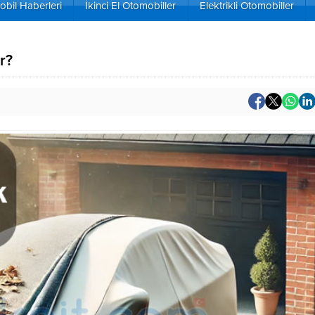
bil Haberleri
İkinci El Otomobiller
Elektrikli Otomobiller
r?