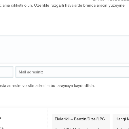
, ama dikkatli olun. Özellikle rüzgârlı havalarda branda aracın yüzeyine
sta adresim ve site adresim bu tarayıcıya kaydedilsin.
a
Elektrikli – Benzin/Dizel/LPG
Hangi M
da