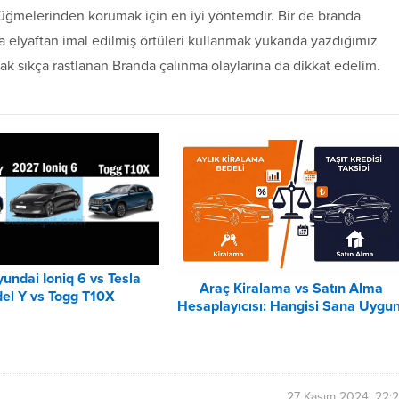
üğmelerinden korumak için en iyi yöntemdir. Bir de branda
 elyaftan imal edilmiş örtüleri kullanmak yukarıda yazdığımız
rak sıkça rastlanan Branda çalınma olaylarına da dikkat edelim.
undai Ioniq 6 vs Tesla
Araç Kiralama vs Satın Alma
el Y vs Togg T10X
Hesaplayıcısı: Hangisi Sana Uygu
Karşılaştırması
– 2026
27 Kasım 2024, 22: