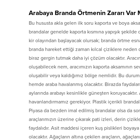
Arabaya Branda Örtmenin Zararı Var 
Bu hususta akla gelen ilk soru kaporta ve boya aks
brandalar genelde kaporta kısmına yapışık şekilde 
kir olayından başlayacak olursak; branda örtme es
branda hareket ettiği zaman kılcal çiziklere neden o
biraz gergin tutmak daha iyi çözüm olacaktır. Aracı
oluşabilecek nem, aracımızın kaporta aksamının sev
oluşabilir veya kaldığımız bölge nemlidir. Bu duru
hemde araba havalanmış olacaktır. Birazda faydala
aylarında arabayı kesinlikle güneşten koruyacaktır. 
havanlandırmamız gerekiyor. Plastik içerikli brandal
Piyasa da bezden imal edilmiş brandalar olsa da sonu
araçlarımızın üzerine çıkarak pati izleri, derin çiz
faydalıdır. Asit maddesi içeren kuş pislikleri boyay
olacaktır. Ağaçların altına çekilen araçların, ağaçl