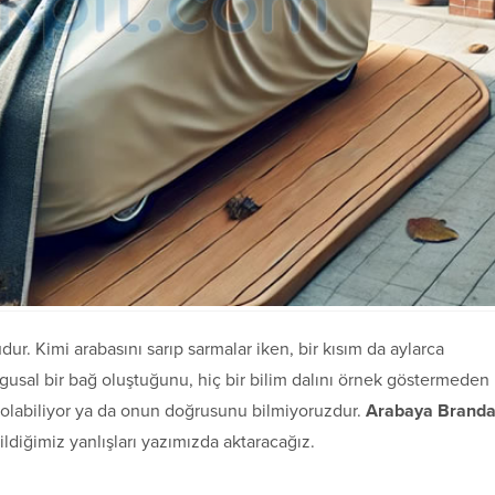
ur. Kimi arabasını sarıp sarmalar iken, bir kısım da aylarca
gusal bir bağ oluştuğunu, hiç bir bilim dalını örnek göstermeden
ş olabiliyor ya da onun doğrusunu bilmiyoruzdur.
Arabaya Brand
diğimiz yanlışları yazımızda aktaracağız.