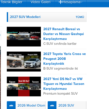
Teknik Bilgiler
Video Galeri
Hesaplama
2027 SUV Modelleri
TÜMÜ
2027 Renault Boreal vs
Duster vs Nissan Qashqai
Karşılaştırması
C-SUV sınıfında kartlar
yeniden dağıtıldı. 2027
Renault Boreal, Renault
2027 Toyota Yaris Cross ve
Duster ve Nissan Qashqai;
Peugeot 2008
her biri farklı bir sürüş
Karşılaştırdık
deneyimi, motor...
B-SUV segmentinde iki
önemli oyuncu olan 2027
Toyota Yaris
2027 Yeni DS No7 vs VW
Cross ve Peugeot 2008,
Tiguan vs Hyundai Tucson
farklı mühendislik
Karşılaştırması
felsefeleriyle kullanıcıların
Premium kompakt SUV
karşısına çıkıyor. Toyota’nın
segmentinde fark yaratmak
hibrit teknolojisindeki
isteyen 2027 DS No7,
2026 Model Otomobiller
2026 SUV
uzmanlığını...
Fransız lüks anlayışını