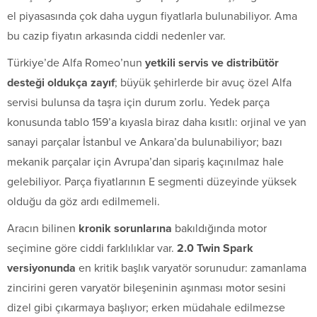
el piyasasında çok daha uygun fiyatlarla bulunabiliyor. Ama
bu cazip fiyatın arkasında ciddi nedenler var.
Türkiye’de Alfa Romeo’nun
yetkili servis ve distribütör
desteği oldukça zayıf
; büyük şehirlerde bir avuç özel Alfa
servisi bulunsa da taşra için durum zorlu. Yedek parça
konusunda tablo 159’a kıyasla biraz daha kısıtlı: orjinal ve yan
sanayi parçalar İstanbul ve Ankara’da bulunabiliyor; bazı
mekanik parçalar için Avrupa’dan sipariş kaçınılmaz hale
gelebiliyor. Parça fiyatlarının E segmenti düzeyinde yüksek
olduğu da göz ardı edilmemeli.
Aracın bilinen
kronik sorunlarına
bakıldığında motor
seçimine göre ciddi farklılıklar var.
2.0 Twin Spark
versiyonunda
en kritik başlık varyatör sorunudur: zamanlama
zincirini geren varyatör bileşeninin aşınması motor sesini
dizel gibi çıkarmaya başlıyor; erken müdahale edilmezse