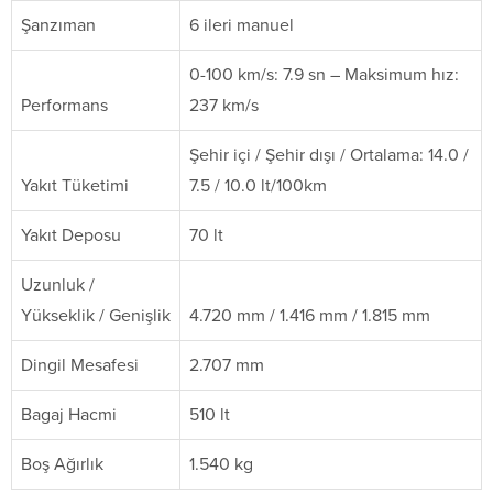
Şanzıman
6 ileri manuel
0-100 km/s: 7.9 sn – Maksimum hız:
Performans
237 km/s
Şehir içi / Şehir dışı / Ortalama: 14.0 /
Yakıt Tüketimi
7.5 / 10.0 lt/100km
Yakıt Deposu
70 lt
Uzunluk /
Yükseklik / Genişlik
4.720 mm / 1.416 mm / 1.815 mm
Dingil Mesafesi
2.707 mm
Bagaj Hacmi
510 lt
Boş Ağırlık
1.540 kg