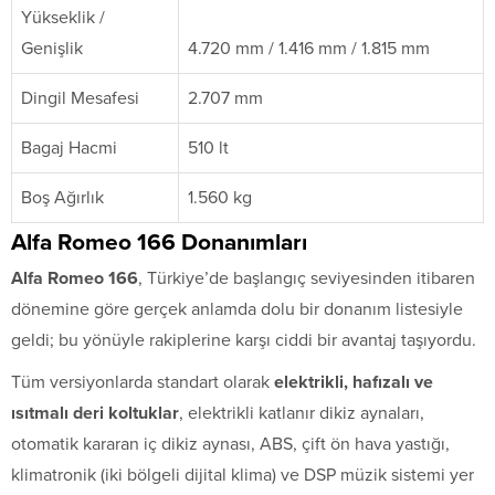
Yükseklik /
Genişlik
4.720 mm / 1.416 mm / 1.815 mm
Dingil Mesafesi
2.707 mm
Bagaj Hacmi
510 lt
Boş Ağırlık
1.560 kg
Alfa Romeo 166 Donanımları
Alfa Romeo 166
, Türkiye’de başlangıç seviyesinden itibaren
dönemine göre gerçek anlamda dolu bir donanım listesiyle
geldi; bu yönüyle rakiplerine karşı ciddi bir avantaj taşıyordu.
Tüm versiyonlarda standart olarak
elektrikli, hafızalı ve
ısıtmalı deri koltuklar
, elektrikli katlanır dikiz aynaları,
otomatik kararan iç dikiz aynası, ABS, çift ön hava yastığı,
klimatronik (iki bölgeli dijital klima) ve DSP müzik sistemi yer