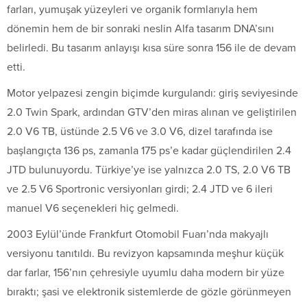
farları, yumuşak yüzeyleri ve organik formlarıyla hem
dönemin hem de bir sonraki neslin Alfa tasarım DNA’sını
belirledi. Bu tasarım anlayışı kısa süre sonra 156 ile de devam
etti.
Motor yelpazesi zengin biçimde kurgulandı: giriş seviyesinde
2.0 Twin Spark, ardından GTV’den miras alınan ve geliştirilen
2.0 V6 TB, üstünde 2.5 V6 ve 3.0 V6, dizel tarafında ise
başlangıçta 136 ps, zamanla 175 ps’e kadar güçlendirilen 2.4
JTD bulunuyordu. Türkiye’ye ise yalnızca 2.0 TS, 2.0 V6 TB
ve 2.5 V6 Sportronic versiyonları girdi; 2.4 JTD ve 6 ileri
manuel V6 seçenekleri hiç gelmedi.
2003 Eylül’ünde Frankfurt Otomobil Fuarı’nda makyajlı
versiyonu tanıtıldı. Bu revizyon kapsamında meşhur küçük
dar farlar, 156’nın çehresiyle uyumlu daha modern bir yüze
bıraktı; şasi ve elektronik sistemlerde de gözle görünmeyen