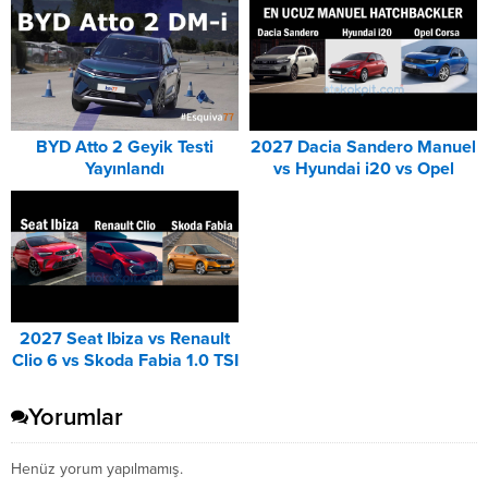
BYD Atto 2 Geyik Testi
2027 Dacia Sandero Manuel
Yayınlandı
vs Hyundai i20 vs Opel
Corsa Karşılaştırması
2027 Seat Ibiza vs Renault
Clio 6 vs Skoda Fabia 1.0 TSI
Karşılaştırması
Yorumlar
Henüz yorum yapılmamış.