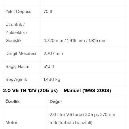
Yakıt Deposu
70 lt
Uzunluk /
Yükseklik /
Genişlik
4.720 mm / 1.416 mm / 1.815 mm
Dingil Mesafesi
2.707 mm
Bagaj Hacmi
510 lt
Boş Ağırlık
1.430 kg
2.0 V6 TB 12V (205 ps) – Manuel (1998-2003)
Özellik
Değer
2.0 litre V6 turbo 205 ps 270 nm
Motor
tork (turbolu benzinli)