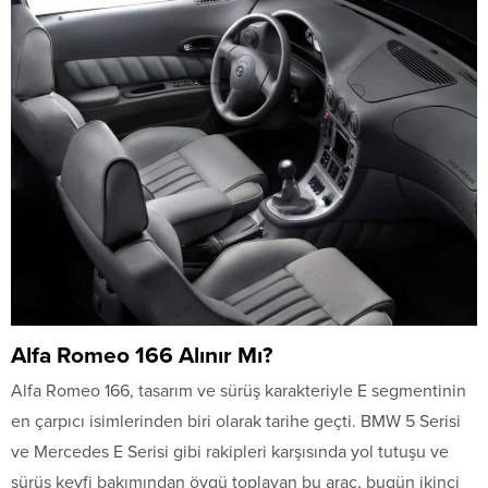
Alfa Romeo 166 Alınır Mı?
Alfa Romeo 166, tasarım ve sürüş karakteriyle E segmentinin
en çarpıcı isimlerinden biri olarak tarihe geçti. BMW 5 Serisi
ve Mercedes E Serisi gibi rakipleri karşısında yol tutuşu ve
sürüş keyfi bakımından övgü toplayan bu araç, bugün ikinci