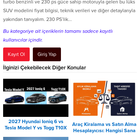
turbo benzinli ve 230 ps güce sahip motoruyla gelen bu lüks
SUV modelini fiyat bilgisi, teknik verileri ve diğer detaylarıyla
yakından tanıyalım. 230 PS’lik...
Bu kategoriye ait içeriklerin tamamı sadece kayıtlı
kullanıcılar içindir.
Kayıt Ol
Giriş Yap
İlginizi Çekebilecek Diğer Konular
2027 Hyundai Ioniq 6 vs
Araç Kiralama vs Satın Alma
Tesla Model Y vs Togg T10X
Hesaplayıcısı: Hangisi Sana
Karşılaştırması
Uygun? – 2026