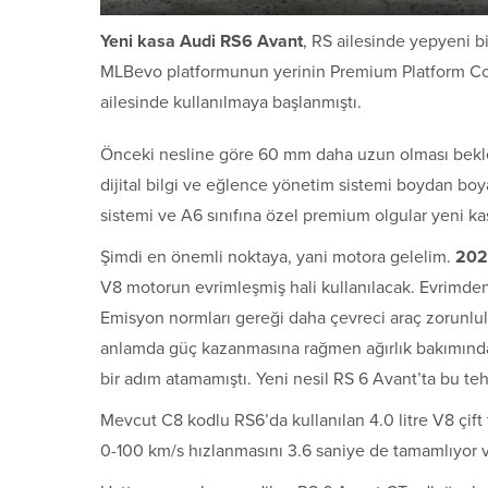
Yeni kasa Audi RS6 Avant
, RS ailesinde yepyeni bi
MLBevo platformunun yerinin Premium Platform Comb
ailesinde kullanılmaya başlanmıştı.
Önceki nesline göre 60 mm daha uzun olması bek
dijital bilgi ve eğlence yönetim sistemi boydan boya
sistemi ve A6 sınıfına özel premium olgular yeni ka
Şimdi en önemli noktaya, yani motora gelelim.
202
V8 motorun evrimleşmiş hali kullanılacak. Evrimden ka
Emisyon normları gereği daha çevreci araç zorunl
anlamda güç kazanmasına rağmen ağırlık bakımında
bir adım atamamıştı. Yeni nesil RS 6 Avant’ta bu tehl
Mevcut C8 kodlu RS6’da kullanılan 4.0 litre V8 çif
0-100 km/s hızlanmasını 3.6 saniye de tamamlıyor v