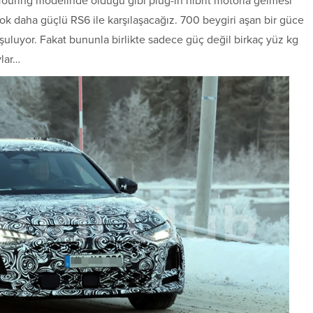
ouring modelinde olduğu gibi plug-in hibrit motorla gelmesi
k daha güçlü RS6 ile karşılaşacağız. 700 beygiri aşan bir güce
şuluyor. Fakat bununla birlikte sadece güç değil birkaç yüz kg
ylar…