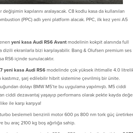
r değişimin kapılarını aralayacak. C8 kodlu kasa da kullanılan
ustion (PPC) adlı yeni platform alacak. PPC, ilk kez yeni A5
lenen
yeni kasa Audi RS6 Avant
modelinin kokpit alanında full
 dizili ekranlarla bizi karşılayabilir. Bang & Olufsen premium ses
sa RS6 içinde sunulacaktır.
7 yeni kasa Audi RS6
modelinde çok yüksek ihtimalle 4.0 litreli
stımız, şarj edilebilir hibrit sistemine çevrilmiş bir ünite.
uluğundan dolayı BMW M5’te bu uygulama yapılmıştı. M5 ciddi
n ciddi dezavantaj yaşayıp performans olarak pekte kayda değe
ike ile karşı karşıya!
t turbo beslemeli benzinli motor 600 ps 800 nm tork güç üretirke
e bu araç 2100 kg boş ağırlığa sahip.