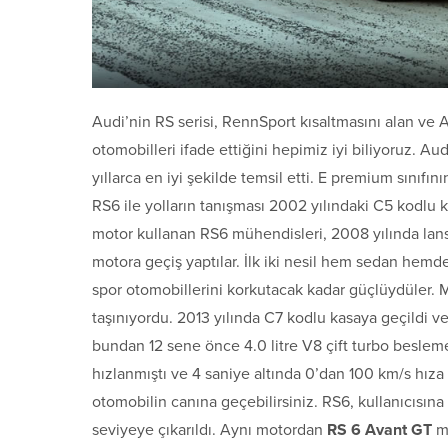
Audi’nin RS serisi, RennSport kısaltmasını alan ve
otomobilleri ifade ettiğini hepimiz iyi biliyoruz. Au
yıllarca en iyi şekilde temsil etti. E premium sınıfın
RS6 ile yolların tanışması 2002 yılındaki C5 kodlu k
motor kullanan RS6 mühendisleri, 2008 yılında lans
motora geçiş yaptılar. İlk iki nesil hem sedan hemd
spor otomobillerini korkutacak kadar güçlüydüler. M
taşınıyordu. 2013 yılında C7 kodlu kasaya geçildi v
bundan 12 sene önce 4.0 litre V8 çift turbo beslem
hızlanmıştı ve 4 saniye altında 0’dan 100 km/s hıza 
otomobilin canına geçebilirsiniz. RS6, kullanıcısına
seviyeye çıkarıldı. Aynı motordan
RS 6 Avant GT
mo