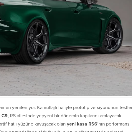
men yenileniyor. Kamuflajlı haliyle prototip versiyonunun testler
t C9
, RS ailesinde yepyeni bir dönemin kapılarını aralayacak.
ortif hatlı yüzüne kavuşacak olan
yeni kasa RS6
‘nın performans