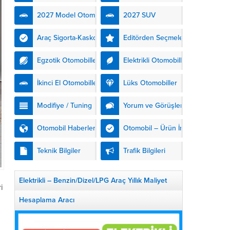
nesil modelleriyle daha da...
2027 Model Otomobiller
2027 SUV
Araç Sigorta-Kasko
Editörden Seçmeler
Egzotik Otomobiller
Elektrikli Otomobiller
İkinci El Otomobiller
Lüks Otomobiller
Modifiye / Tuning
Yorum ve Görüşler
Otomobil Haberleri
Otomobil – Ürün İnceleme
Teknik Bilgiler
Trafik Bilgileri
Elektrikli – Benzin/Dizel/LPG Araç Yıllık Maliyet
i
Hesaplama Aracı