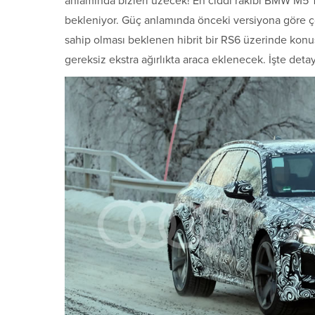
anlamında bizleri üzecek! En ciddi rakibi BMW M5 T
bekleniyor. Güç anlamında önceki versiyona göre ço
sahip olması beklenen hibrit bir RS6 üzerinde konu
gereksiz ekstra ağırlıkta araca eklenecek. İşte deta