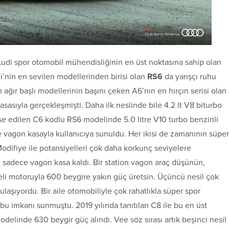
 Audi spor otomobil mühendisliğinin en üst noktasına sahip olan
di’nin en sevilen modellerinden birisi olan
RS6
da yarışçı ruhu
ın ağır başlı modellerinin başını çeken A6’nın en hırçın serisi olan
asasıyla gerçekleşmişti. Daha ilk neslinde bile 4.2 lt V8 biturbo
e edilen C6 kodlu RS6 modelinde 5.0 litre V10 turbo benzinli
e vagon kasayla kullanıcıya sunuldu. Her ikisi de zamanının süper
odifiye ile potansiyelleri çok daha korkunç seviyelere
e sadece vagon kasa kaldı. Bir station vagon araç düşünün,
eli motoruyla 600 beygire yakın güç üretsin. Üçüncü nesil çok
ulaşıyordu. Bir aile otomobiliyle çok rahatlıkla süper spor
 bu imkanı sunmuştu. 2019 yılında tanıtılan C8 ile bu en üst
delinde 630 beygir güç alındı. Vee söz sırası artık beşinci nesil