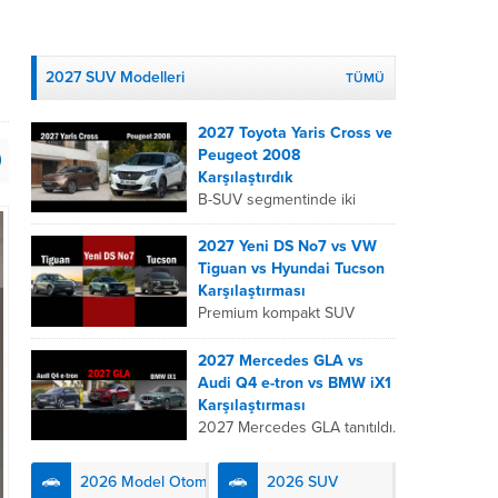
2027 SUV Modelleri
TÜMÜ
2027 Toyota Yaris Cross ve
Peugeot 2008
Karşılaştırdık
B-SUV segmentinde iki
önemli oyuncu olan 2027
Toyota Yaris
2027 Yeni DS No7 vs VW
Cross ve Peugeot 2008,
Tiguan vs Hyundai Tucson
farklı mühendislik
Karşılaştırması
felsefeleriyle kullanıcıların
Premium kompakt SUV
karşısına çıkıyor. Toyota’nın
segmentinde fark yaratmak
hibrit teknolojisindeki
isteyen 2027 DS No7,
2027 Mercedes GLA vs
uzmanlığını...
Fransız lüks anlayışını
Audi Q4 e-tron vs BMW iX1
kendinden şarjlı hibrit
Karşılaştırması
teknolojisiyle buluşturuyor.
2027 Mercedes GLA tanıtıldı.
DS Automobiles’in yeni...
Premium kompakt elektrikli
SUV segmenti, 2027 yılında
2026 Model Otomobiller
2026 SUV
üç güçlü Alman rakibin yeni