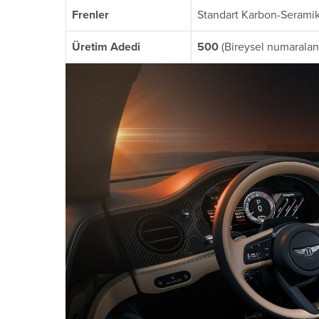
Frenler
Standart Karbon-Seramik
Üretim Adedi
500
(Bireysel numaraland