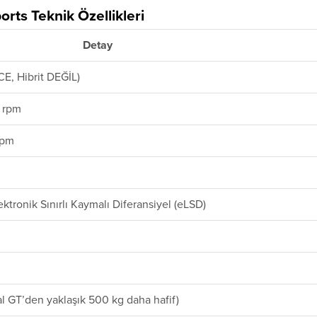
rts Teknik Özellikleri
Detay
ICE, Hibrit DEĞİL)
 rpm
rpm
ktronik Sınırlı Kaymalı Diferansiyel (eLSD)
l GT’den yaklaşık 500 kg daha hafif)