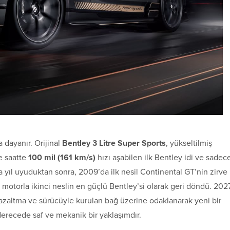
a dayanır. Orijinal
Bentley 3 Litre Super Sports
, yükseltilmiş
le saatte
100 mil (161 km/s)
hızı aşabilen ilk Bentley idi ve sadec
ca yıl uyuduktan sonra, 2009’da ilk nesil Continental GT’nin zirve
motorla ikinci neslin en güçlü Bentley’si olarak geri döndü. 202
ık azaltma ve sürücüyle kurulan bağ üzerine odaklanarak yeni bir
 derecede saf ve mekanik bir yaklaşımdır.