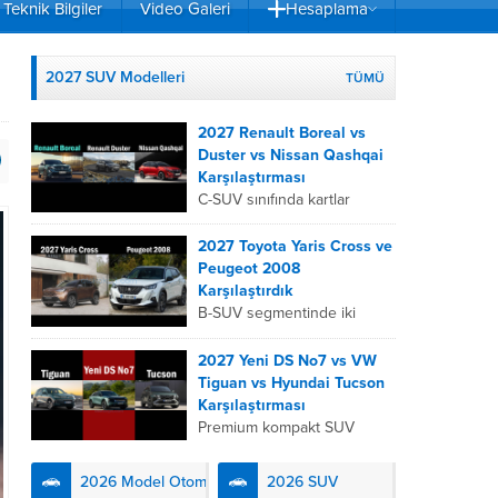
Teknik Bilgiler
Video Galeri
Hesaplama
2027 SUV Modelleri
TÜMÜ
2027 Renault Boreal vs
Duster vs Nissan Qashqai
Karşılaştırması
C-SUV sınıfında kartlar
yeniden dağıtıldı. 2027
Renault Boreal, Renault
2027 Toyota Yaris Cross ve
Duster ve Nissan Qashqai;
Peugeot 2008
her biri farklı bir sürüş
Karşılaştırdık
deneyimi, motor...
B-SUV segmentinde iki
önemli oyuncu olan 2027
Toyota Yaris
2027 Yeni DS No7 vs VW
Cross ve Peugeot 2008,
Tiguan vs Hyundai Tucson
farklı mühendislik
Karşılaştırması
felsefeleriyle kullanıcıların
Premium kompakt SUV
karşısına çıkıyor. Toyota’nın
segmentinde fark yaratmak
hibrit teknolojisindeki
isteyen 2027 DS No7,
2026 Model Otomobiller
2026 SUV
uzmanlığını...
Fransız lüks anlayışını