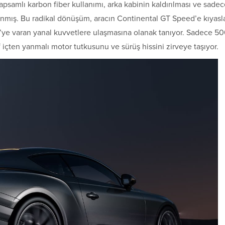
kapsamlı karbon fiber kullanımı, arka kabinin kaldırılması ve sade
ağlanmış. Bu radikal dönüşüm, aracın Continental GT Speed’e kıyasl
ye varan yanal kuvvetlere ulaşmasına olanak tanıyor. Sadece 5
f içten yanmalı motor tutkusunu ve sürüş hissini zirveye taşıyor.