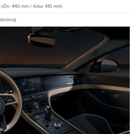
 (Ön: 440 mm / Arka: 410 mm)
ırılmış)