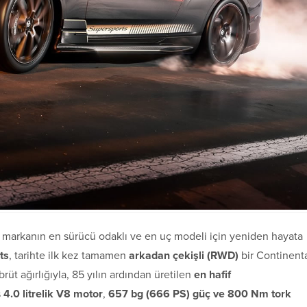
a, markanın en sürücü odaklı ve en uç modeli için yeniden hayata
ts
, tarihte ilk kez tamamen
arkadan çekişli (RWD)
bir Continent
rüt ağırlığıyla, 85 yılın ardından üretilen
en hafif
ş
4.0 litrelik V8 motor
,
657 bg (666 PS) güç ve 800 Nm tork