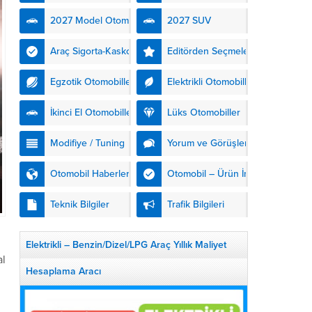
kendinden şarjlı hibrit
2027 Model Otomobiller
2027 SUV
teknolojisiyle buluşturuyor.
DS Automobiles’in yeni...
Araç Sigorta-Kasko
Editörden Seçmeler
Egzotik Otomobiller
Elektrikli Otomobiller
İkinci El Otomobiller
Lüks Otomobiller
Modifiye / Tuning
Yorum ve Görüşler
Otomobil Haberleri
Otomobil – Ürün İnceleme
Teknik Bilgiler
Trafik Bilgileri
Elektrikli – Benzin/Dizel/LPG Araç Yıllık Maliyet
al
Hesaplama Aracı