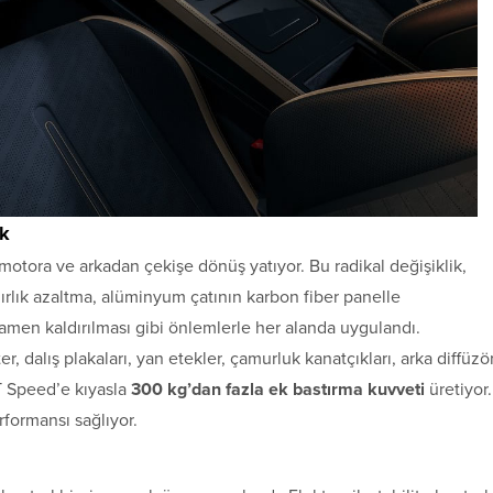
ik
motora ve arkadan çekişe dönüş yatıyor. Bu radikal değişiklik,
ğırlık azaltma, alüminyum çatının karbon fiber panelle
tamamen kaldırılması gibi önlemlerle her alanda uygulandı.
ter, dalış plakaları, yan etekler, çamurluk kanatçıkları, arka diffüzö
T Speed’e kıyasla
300 kg’dan fazla ek bastırma kuvveti
üretiyor.
rformansı sağlıyor.