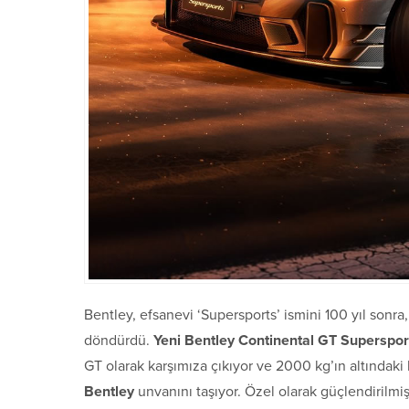
Bentley, efsanevi ‘Supersports’ ismini 100 yıl sonr
döndürdü.
Yeni Bentley Continental GT Superspor
GT olarak karşımıza çıkıyor ve 2000 kg’ın altındaki b
Bentley
unvanını taşıyor. Özel olarak güçlendirilmi