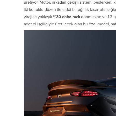
üretiyor. Motor, arkadan çekişli sistemi beslerken, 
iki koltuklu düzen ile ciddi bir ağırlık tasarrufu s
virajları yaklaşık
%30 daha hızlı
dönmesine ve 1.3 g’
adet el işçiliğiyle üretilecek olan bu özel model, sa