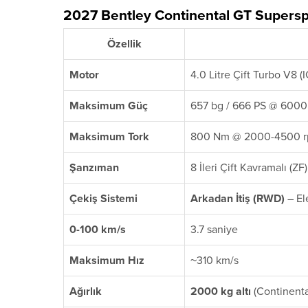
2027 Bentley Continental GT Superspo
Özellik
Motor
4.0 Litre Çift Turbo V8 (
Maksimum Güç
657 bg / 666 PS @ 6000
Maksimum Tork
800 Nm @ 2000-4500 
Şanzıman
8 İleri Çift Kavramalı (ZF)
Çekiş Sistemi
Arkadan İtiş (RWD)
– Ele
0-100 km/s
3.7 saniye
Maksimum Hız
~310 km/s
Ağırlık
2000 kg altı
(Continenta