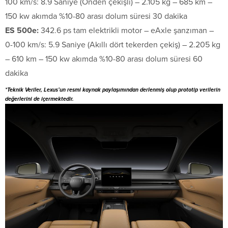
100 km/s: 8.9 Saniye (Önden çekişli) – 2.105 kg – 685 km –
150 kw akımda %10-80 arası dolum süresi 30 dakika
ES 500e:
342.6 ps tam elektrikli motor – eAxle şanzıman –
0-100 km/s: 5.9 Saniye (Akıllı dört tekerden çekiş) – 2.205 kg
– 610 km – 150 kw akımda %10-80 arası dolum süresi 60
dakika
*Teknik Veriler, Lexus’un resmi kaynak paylaşımından derlenmiş olup prototip verilerin
değerlerini de içermektedir.