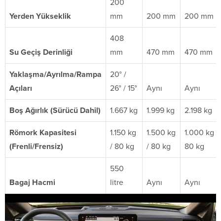
200
Yerden Yükseklik
mm
200 mm
200 mm
408
Su Geçiş Derinliği
mm
470 mm
470 mm
Yaklaşma/Ayrılma/Rampa
20° /
Açıları
26° / 15°
Aynı
Aynı
Boş Ağırlık (Sürücü Dahil)
1.667 kg
1.999 kg
2.198 kg
Römork Kapasitesi
1.150 kg
1.500 kg
1.000 kg /
(Frenli/Frensiz)
/ 80 kg
/ 80 kg
80 kg
550
Bagaj Hacmi
litre
Aynı
Aynı