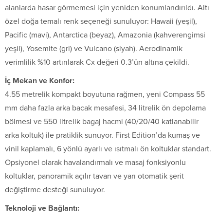
alanlarda hasar görmemesi için yeniden konumlandırıldı. Altı
özel doğa temalı renk seçeneği sunuluyor: Hawaii (yeşil),
Pacific (mavi), Antarctica (beyaz), Amazonia (kahverengimsi
yeşil), Yosemite (gri) ve Vulcano (siyah). Aerodinamik
verimlilik %10 artırılarak Cx değeri 0.3’ün altına çekildi.
İç Mekan ve Konfor:
4.55 metrelik kompakt boyutuna rağmen, yeni Compass 55
mm daha fazla arka bacak mesafesi, 34 litrelik ön depolama
bölmesi ve 550 litrelik bagaj hacmi (40/20/40 katlanabilir
arka koltuk) ile pratiklik sunuyor. First Edition’da kumaş ve
vinil kaplamalı, 6 yönlü ayarlı ve ısıtmalı ön koltuklar standart.
Opsiyonel olarak havalandırmalı ve masaj fonksiyonlu
koltuklar, panoramik açılır tavan ve yarı otomatik şerit
değiştirme desteği sunuluyor.
Teknoloji ve Bağlantı: