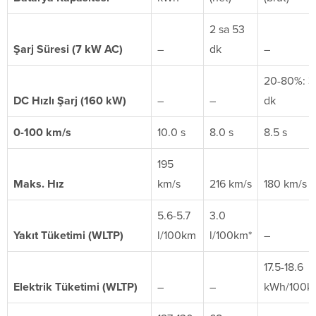
2 sa 53
Şarj Süresi (7 kW AC)
–
dk
–
20-80%: 3
DC Hızlı Şarj (160 kW)
–
–
dk
0-100 km/s
10.0 s
8.0 s
8.5 s
195
Maks. Hız
km/s
216 km/s
180 km/s
5.6-5.7
3.0
Yakıt Tüketimi (WLTP)
l/100km
l/100km*
–
17.5-18.6
Elektrik Tüketimi (WLTP)
–
–
kWh/100k