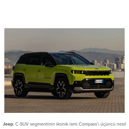
Jeep
, C-SUV segmentinin ikonik ismi Compass’ı üçüncü nesil