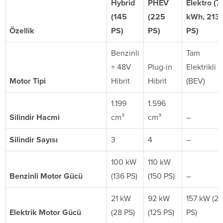
Hybrid
PHEV
Elektro (7
(145
(225
kWh, 213
Özellik
PS)
PS)
PS)
Benzinli
Tam
+ 48V
Plug-in
Elektrikli
Motor Tipi
Hibrit
Hibrit
(BEV)
1.199
1.596
Silindir Hacmi
cm³
cm³
–
Silindir Sayısı
3
4
–
100 kW
110 kW
Benzinli Motor Gücü
(136 PS)
(150 PS)
–
21 kW
92 kW
157 kW (21
Elektrik Motor Gücü
(28 PS)
(125 PS)
PS)