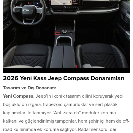
2026 Yeni Kasa Jeep Compass Donanımları
Tasarım ve Dış Donanım:
Yeni Compass
, Jeep’in ikonik tasarım dilini koruyarak yedi
boşluklu ön ızgara, trapezoid çamurluklar ve sert plastik
kaplamalar ile tanınıyor. “Anti-scratch” modüler koruma
kalkanı ve güçlendirilmiş tamponlar, hem şehir içi hem de off-
road kullanımda ek koruma sağlıyor. Radar sensörü, dar