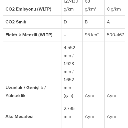
127-130
68
CO2 Emisyonu (WLTP)
g/km
g/km*
0 g/km
CO2 Sınıfı
D
B
A
Elektrik Menzili (WLTP)
–
95 km*
500-467 
4.552
mm /
1.928
mm /
1.652
Uzunluk / Genişlik /
mm
Yükseklik
(çatı)
Aynı
Aynı
2.795
Aks Mesafesi
mm
Aynı
Aynı