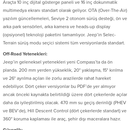
Araçta 10 inç dijital gösterge paneli ve 16 inç dokunmatik
multimedya ekranı standart olarak geliyor. OTA (Over-The-Air)
yazılım güncellemeleri, Seviye 2 otonom sürüş desteği, ön ve
arka park sensörleri, arka kamera ve heads-up display
(opsiyonel) teknoloji paketini tamamlıyor. Jeep’in Selec-
Terrain sürüş modu seçici sistemi tüm versiyonlarda standart.
Off-Road Yetenekleri:
Jeep’in geleneksel yetenekleri yeni Compass’ta da ön
planda. 200 mm yerden yükseklik, 20° yaklaşma, 15° kırılma
ve 26° ayrılma açıları ile zorlu arazilerde rahat hareket
edebiliyor. Dört çeker versiyonlar bu PDF’de yer almıyor
ancak önceki kaynakta belirtildiği üzere dört çekerlerde açılar
daha da iyileştirilmiş olacak. 470 mm su geçiş derinliği (PHEV
ve BEV’de), Hill Descent Control (dört çekerlerde standart) ve
360° koruma kaplaması ile araç, şehir dışı maceralara hazır.
Güvenlik: