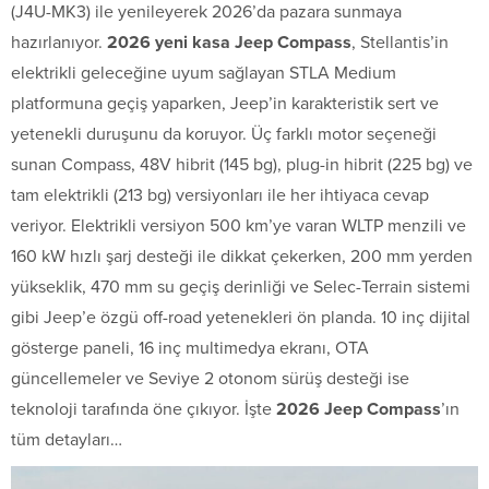
(J4U-MK3) ile yenileyerek 2026’da pazara sunmaya
hazırlanıyor.
2026 yeni kasa Jeep Compass
, Stellantis’in
elektrikli geleceğine uyum sağlayan STLA Medium
platformuna geçiş yaparken, Jeep’in karakteristik sert ve
yetenekli duruşunu da koruyor. Üç farklı motor seçeneği
sunan Compass, 48V hibrit (145 bg), plug-in hibrit (225 bg) ve
tam elektrikli (213 bg) versiyonları ile her ihtiyaca cevap
veriyor. Elektrikli versiyon 500 km’ye varan WLTP menzili ve
160 kW hızlı şarj desteği ile dikkat çekerken, 200 mm yerden
yükseklik, 470 mm su geçiş derinliği ve Selec-Terrain sistemi
gibi Jeep’e özgü off-road yetenekleri ön planda. 10 inç dijital
gösterge paneli, 16 inç multimedya ekranı, OTA
güncellemeler ve Seviye 2 otonom sürüş desteği ise
teknoloji tarafında öne çıkıyor. İşte
2026 Jeep Compass
’ın
tüm detayları…