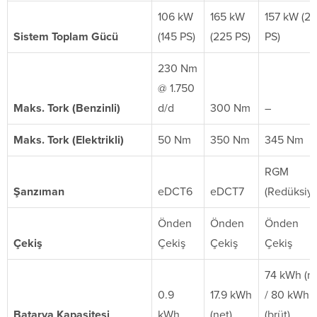
106 kW
165 kW
157 kW (21
Sistem Toplam Gücü
(145 PS)
(225 PS)
PS)
230 Nm
@ 1.750
Maks. Tork (Benzinli)
d/d
300 Nm
–
Maks. Tork (Elektrikli)
50 Nm
350 Nm
345 Nm
RGM
Şanzıman
eDCT6
eDCT7
(Redüksiy
Önden
Önden
Önden
Çekiş
Çekiş
Çekiş
Çekiş
74 kWh (ne
0.9
17.9 kWh
/ 80 kWh
Batarya Kapasitesi
kWh
(net)
(brüt)