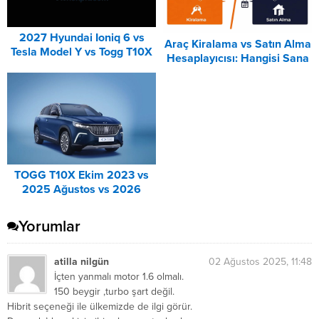
2027 Hyundai Ioniq 6 vs
Araç Kiralama vs Satın Alma
Tesla Model Y vs Togg T10X
Hesaplayıcısı: Hangisi Sana
Karşılaştırması
Uygun? – 2026
TOGG T10X Ekim 2023 vs
2025 Ağustos vs 2026
Ağustos Fiyat Listesi
Karşılaştırma
Yorumlar
atilla nilgün
02 Ağustos 2025, 11:48
İçten yanmalı motor 1.6 olmalı.
150 beygir ,turbo şart değil.
Hibrit seçeneği ile ülkemizde de ilgi görür.