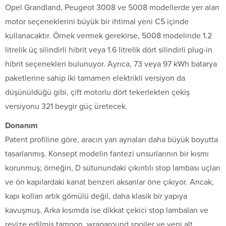
Opel Grandland, Peugeot 3008 ve 5008 modellerde yer alan
motor seçeneklerini büyük bir ihtimal yeni C5 içinde
kullanacaktır. Örnek vermek gerekirse, 5008 modelinde 1.2
litrelik üç silindirli hibrit veya 1.6 litrelik dört silindirli plug-in
hibrit seçenekleri bulunuyor. Ayrıca, 73 veya 97 kWh batarya
paketlerine sahip iki tamamen elektrikli versiyon da
düşünüldüğü gibi, çift motorlu dört tekerlekten çekiş
versiyonu 321 beygir güç üretecek.
Donanım
Patent profiline göre, aracın yan aynaları daha büyük boyutta
tasarlanmış. Konsept modelin fantezi unsurlarının bir kısmı
korunmuş; örneğin, D sütunundaki çıkıntılı stop lambası uçları
ve ön kapılardaki kanat benzeri aksanlar öne çıkıyor. Ancak,
kapı kolları artık gömülü değil, daha klasik bir yapıya
kavuşmuş. Arka kısımda ise dikkat çekici stop lambaları ve
revize edilmiş tampon, wraparound spoiler ve yeni alt