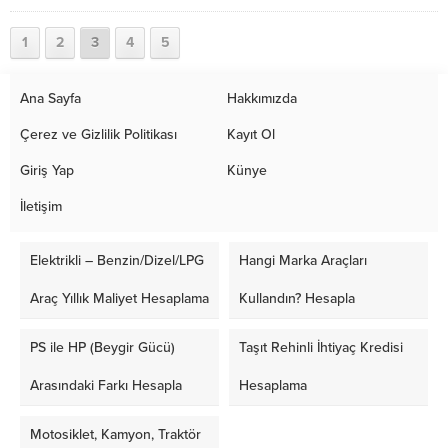
Tanıtıldı
1
2
3
4
5
Ana Sayfa
Hakkımızda
Çerez ve Gizlilik Politikası
Kayıt Ol
Giriş Yap
Künye
İletişim
Elektrikli – Benzin/Dizel/LPG
Hangi Marka Araçları
Araç Yıllık Maliyet Hesaplama
Kullandın? Hesapla
PS ile HP (Beygir Gücü)
Taşıt Rehinli İhtiyaç Kredisi
Arasındaki Farkı Hesapla
Hesaplama
Motosiklet, Kamyon, Traktör