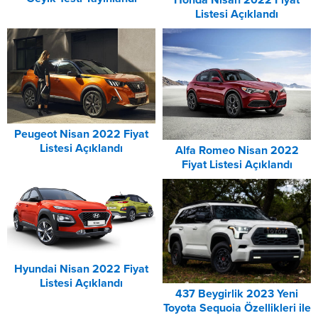
Honda Nisan 2022 Fiyat
Listesi Açıklandı
Peugeot Nisan 2022 Fiyat
Listesi Açıklandı
Alfa Romeo Nisan 2022
Fiyat Listesi Açıklandı
Hyundai Nisan 2022 Fiyat
Listesi Açıklandı
437 Beygirlik 2023 Yeni
Toyota Sequoia Özellikleri ile