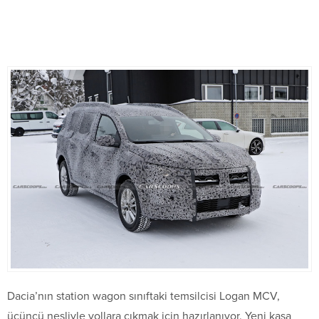
Dacia’nın station wagon sınıftaki temsilcisi Logan MCV,
üçüncü nesliyle yollara çıkmak için hazırlanıyor. Yeni kasa