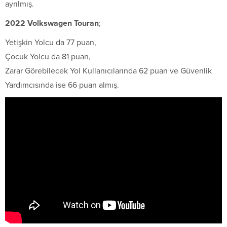
ayrılmış.
2022 Volkswagen Touran
;
Yetişkin Yolcu da 77 puan,
Çocuk Yolcu da 81 puan,
Zarar Görebilecek Yol Kullanıcılarında 62 puan ve Güvenlik
Yardımcısında ise 66 puan almış.