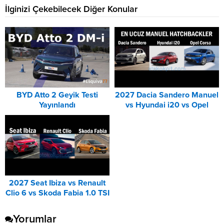
İlginizi Çekebilecek Diğer Konular
BYD Atto 2 Geyik Testi
2027 Dacia Sandero Manuel
Yayınlandı
vs Hyundai i20 vs Opel
Corsa Karşılaştırması
2027 Seat Ibiza vs Renault
Clio 6 vs Skoda Fabia 1.0 TSI
Karşılaştırması
Yorumlar