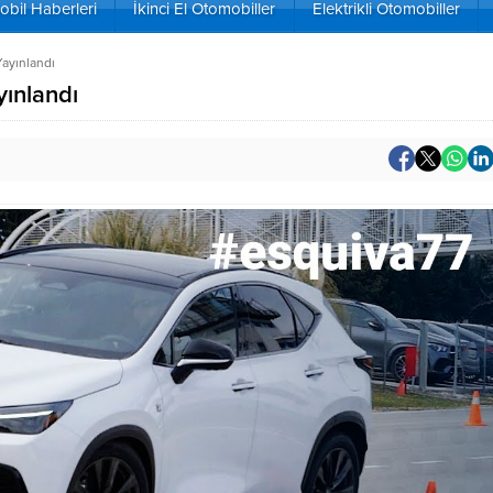
bil Haberleri
İkinci El Otomobiller
Elektrikli Otomobiller
ayınlandı
ınlandı
2027 Renault Boreal vs
Sadece Bir Tan
Duster vs Nissan
Üretildi: Audi RS
Qashqai Karşılaştırması