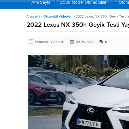
Ana Sayfa
2026 Model Otomobiller
Otomo
Anasayfa
»
Otomobil Videoları
»
2022 Lexus NX 350h Geyik Testi Y
2022 Lexus NX 350h Geyik Testi Yay
Otomobil Videoları
09.05.2022
0