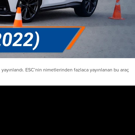
 yayınlandı. ESC’nin nimetlerinden fazlaca yayınlanan bu araç