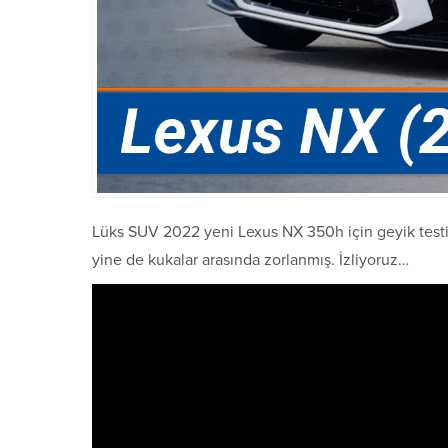
Lüks SUV 2022 yeni Lexus NX 350h için geyik testi
yine de kukalar arasında zorlanmış. İzliyoruz…