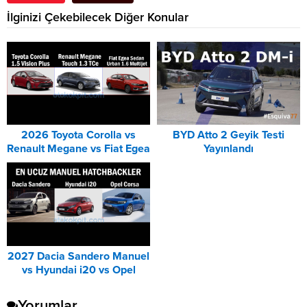
İlginizi Çekebilecek Diğer Konular
2026 Toyota Corolla vs
BYD Atto 2 Geyik Testi
Renault Megane vs Fiat Egea
Yayınlandı
DCT Karşılaştırması
2027 Dacia Sandero Manuel
vs Hyundai i20 vs Opel
Corsa Karşılaştırması
Yorumlar