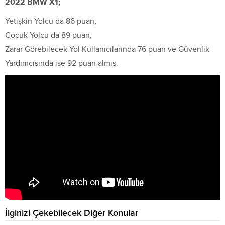
2022 BMW X1;
Yetişkin Yolcu da 86 puan,
Çocuk Yolcu da 89 puan,
Zarar Görebilecek Yol Kullanıcılarında 76 puan ve Güvenlik
Yardımcısında ise 92 puan almış.
İlginizi Çekebilecek Diğer Konular