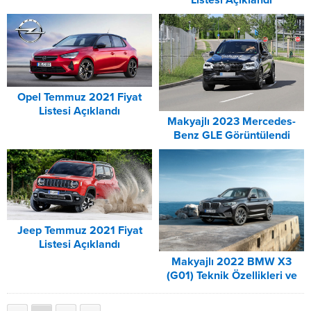
Listesi Açıklandı
Opel Temmuz 2021 Fiyat
Listesi Açıklandı
Makyajlı 2023 Mercedes-
Benz GLE Görüntülendi
Jeep Temmuz 2021 Fiyat
Listesi Açıklandı
Makyajlı 2022 BMW X3
(G01) Teknik Özellikleri ve
Fiyatı Açıklandı