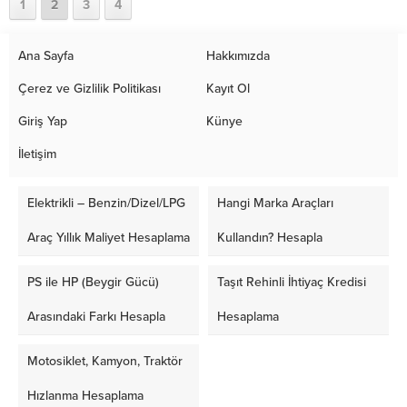
1
2
3
4
Ana Sayfa
Hakkımızda
Çerez ve Gizlilik Politikası
Kayıt Ol
Giriş Yap
Künye
İletişim
Elektrikli – Benzin/Dizel/LPG
Hangi Marka Araçları
Araç Yıllık Maliyet Hesaplama
Kullandın? Hesapla
PS ile HP (Beygir Gücü)
Taşıt Rehinli İhtiyaç Kredisi
Arasındaki Farkı Hesapla
Hesaplama
Motosiklet, Kamyon, Traktör
Hızlanma Hesaplama