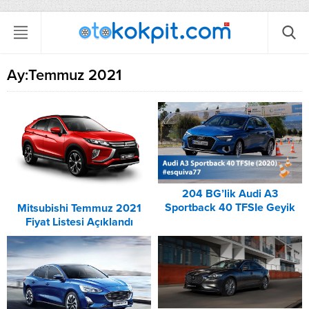
Ay:
Temmuz 2021
204 BG’lik Audi A3
Sportback 40 TFSIe Geyik
Mitsubishi Temmuz 2021
Testi
Fiyat Listesi Açıklandı