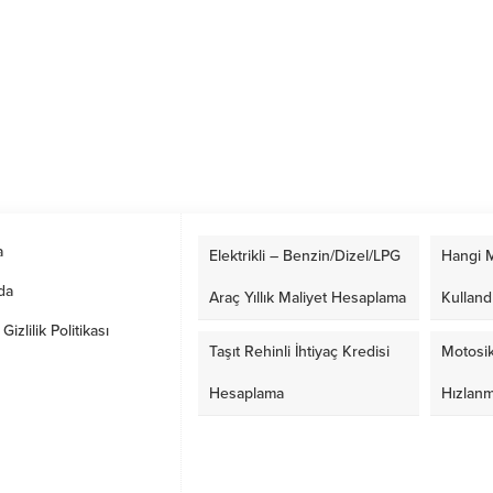
a
Elektrikli – Benzin/Dizel/LPG
Hangi M
da
Araç Yıllık Maliyet Hesaplama
Kulland
izlilik Politikası
Taşıt Rehinli İhtiyaç Kredisi
Motosik
Hesaplama
Hızlan