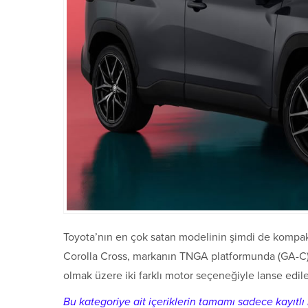
Toyota’nın en çok satan modelinin şimdi de kompakt
Corolla Cross, markanın TNGA platformunda (GA-C) üre
olmak üzere iki farklı motor seçeneğiyle lanse edile
Bu kategoriye ait içeriklerin tamamı sadece kayıtlı k