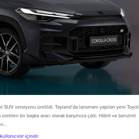
 SUV versiyonu üretildi. Tayland’da lansmanı yapılan yeni Toyot
tilen bir başka aracı olarak karşımıza çıktı. Hibrit ve benzinli
n...
ullanıcılar içindir.