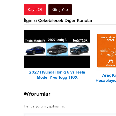
Kayıt Ol
Giriş Yap
İlginizi Çekebilecek Diğer Konular
2027 Hyundai Ioniq 6 vs Tesla
Araç K
Model Y vs Togg T10X
Hesaplayıc
Karşılaştırması
Yorumlar
Henüz yorum yapılmamış.