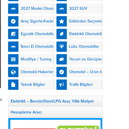
kendinden şarjlı hibrit
2027 Model Otomobiller
2027 SUV
teknolojisiyle buluşturuyor.
DS Automobiles’in yeni...
Araç Sigorta-Kasko
Editörden Seçmeler
Egzotik Otomobiller
Elektrikli Otomobiller
İkinci El Otomobiller
Lüks Otomobiller
Modifiye / Tuning
Yorum ve Görüşler
Otomobil Haberleri
Otomobil – Ürün İnceleme
Teknik Bilgiler
Trafik Bilgileri
a
Elektrikli – Benzin/Dizel/LPG Araç Yıllık Maliyet
Hesaplama Aracı