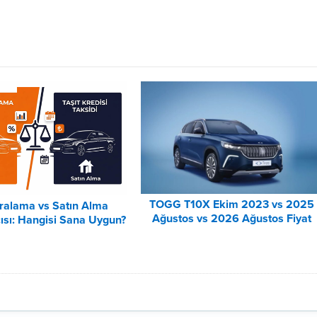
TOGG T10X Ekim 2023 vs 2025
iralama vs Satın Alma
Ağustos vs 2026 Ağustos Fiyat
ısı: Hangisi Sana Uygun?
Listesi Karşılaştırma
– 2026