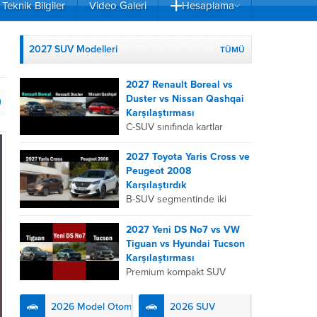
Teknik Bilgiler
Video Galeri
Hesaplama
2027 SUV Modelleri
TÜMÜ
2027 Renault Boreal vs
Duster vs Nissan Qashqai
Karşılaştırması
C-SUV sınıfında kartlar
yeniden dağıtıldı. 2027
Renault Boreal, Renault
2027 Toyota Yaris Cross ve
Duster ve Nissan Qashqai;
Peugeot 2008
her biri farklı bir sürüş
Karşılaştırdık
deneyimi, motor...
B-SUV segmentinde iki
önemli oyuncu olan 2027
Toyota Yaris
2027 Yeni DS No7 vs VW
Cross ve Peugeot 2008,
Tiguan vs Hyundai Tucson
farklı mühendislik
Karşılaştırması
felsefeleriyle kullanıcıların
Premium kompakt SUV
karşısına çıkıyor. Toyota’nın
segmentinde fark yaratmak
hibrit teknolojisindeki
isteyen 2027 DS No7,
2026 Model Otomobiller
2026 SUV
uzmanlığını...
Fransız lüks anlayışını