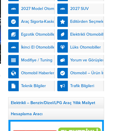
kendinden şarjlı hibrit
2027 Model Otomobiller
2027 SUV
teknolojisiyle buluşturuyor.
DS Automobiles’in yeni...
Araç Sigorta-Kasko
Editörden Seçmeler
Egzotik Otomobiller
Elektrikli Otomobiller
İkinci El Otomobiller
Lüks Otomobiller
Modifiye / Tuning
Yorum ve Görüşler
Otomobil Haberleri
Otomobil – Ürün İnceleme
a
Teknik Bilgiler
Trafik Bilgileri
Elektrikli – Benzin/Dizel/LPG Araç Yıllık Maliyet
Hesaplama Aracı