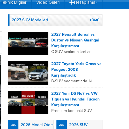
Teknik Bilgiler
Video Galeri
Hesaplama
2027 SUV Modelleri
TÜMÜ
2027 Renault Boreal vs
Duster vs Nissan Qashqai
Karşılaştırması
C-SUV sınıfında kartlar
yeniden dağıtıldı. 2027
Renault Boreal, Renault
2027 Toyota Yaris Cross ve
Duster ve Nissan Qashqai;
Peugeot 2008
her biri farklı bir sürüş
Karşılaştırdık
deneyimi, motor...
B-SUV segmentinde iki
önemli oyuncu olan 2027
Toyota Yaris
2027 Yeni DS No7 vs VW
Cross ve Peugeot 2008,
Tiguan vs Hyundai Tucson
farklı mühendislik
Karşılaştırması
felsefeleriyle kullanıcıların
Premium kompakt SUV
karşısına çıkıyor. Toyota’nın
segmentinde fark yaratmak
hibrit teknolojisindeki
isteyen 2027 DS No7,
2026 Model Otomobiller
2026 SUV
uzmanlığını...
Fransız lüks anlayışını