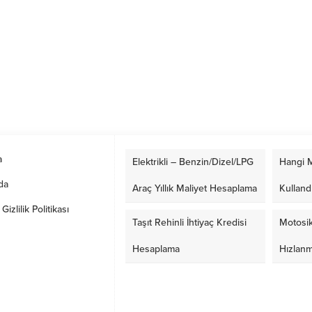
a
Elektrikli – Benzin/Dizel/LPG
Hangi M
da
Araç Yıllık Maliyet Hesaplama
Kulland
izlilik Politikası
Taşıt Rehinli İhtiyaç Kredisi
Motosik
Hesaplama
Hızlan