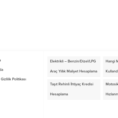
a
Elektrikli – Benzin/Dizel/LPG
Hangi M
da
Araç Yıllık Maliyet Hesaplama
Kulland
izlilik Politikası
Taşıt Rehinli İhtiyaç Kredisi
Motosik
Hesaplama
Hızlan