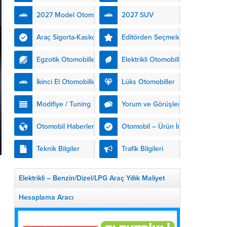
kendinden şarjlı hibrit
2027 Model Otomobiller
2027 SUV
teknolojisiyle buluşturuyor.
DS Automobiles’in yeni...
Araç Sigorta-Kasko
Editörden Seçmeler
Egzotik Otomobiller
Elektrikli Otomobiller
İkinci El Otomobiller
Lüks Otomobiller
Modifiye / Tuning
Yorum ve Görüşler
Otomobil Haberleri
Otomobil – Ürün İnceleme
Teknik Bilgiler
Trafik Bilgileri
Elektrikli – Benzin/Dizel/LPG Araç Yıllık Maliyet
Hesaplama Aracı