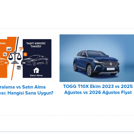
TOGG T10X Ekim 2023 vs 2025
iralama vs Satın Alma
Ağustos vs 2026 Ağustos Fiyat
ısı: Hangisi Sana Uygun?
Listesi Karşılaştırma
– 2026