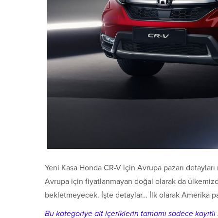
Yeni Kasa Honda CR-V için Avrupa pazarı detayları n
Avrupa için fiyatlanmayan doğal olarak da ülkemizde
bekletmeyecek. İşte detaylar… İlk olarak Amerika paz
Bu kategoriye ait içeriklerin tamamı sadece kayıtlı k