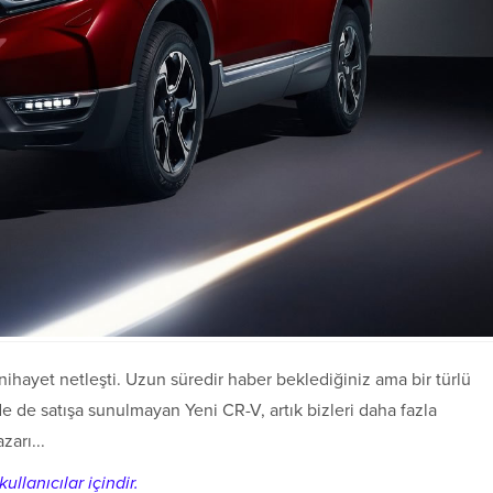
ihayet netleşti. Uzun süredir haber beklediğiniz ama bir türlü
 de satışa sunulmayan Yeni CR-V, artık bizleri daha fazla
arı...
ullanıcılar içindir.