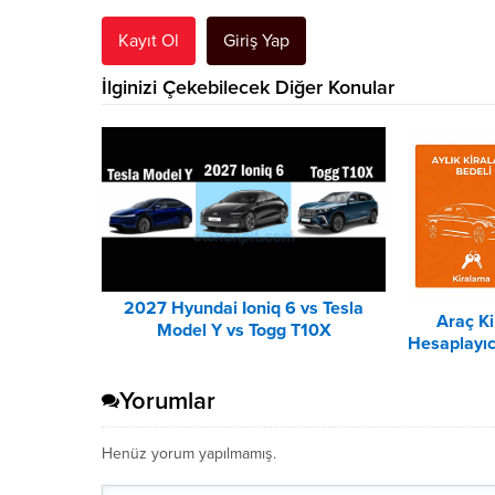
Kayıt Ol
Giriş Yap
İlginizi Çekebilecek Diğer Konular
2027 Hyundai Ioniq 6 vs Tesla
Araç K
Model Y vs Togg T10X
Hesaplayıc
Karşılaştırması
Yorumlar
Henüz yorum yapılmamış.