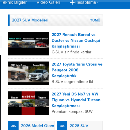
Teknik Bilgiler
Video Galeri
Hesaplama
2027 SUV Modelleri
TÜMÜ
2027 Renault Boreal vs
Duster vs Nissan Qashqai
Karşılaştırması
C-SUV sınıfında kartlar
yeniden dağıtıldı. 2027
Renault Boreal, Renault
2027 Toyota Yaris Cross ve
Duster ve Nissan Qashqai;
Peugeot 2008
her biri farklı bir sürüş
Karşılaştırdık
deneyimi, motor...
B-SUV segmentinde iki
önemli oyuncu olan 2027
Toyota Yaris
2027 Yeni DS No7 vs VW
Cross ve Peugeot 2008,
Tiguan vs Hyundai Tucson
farklı mühendislik
Karşılaştırması
felsefeleriyle kullanıcıların
Premium kompakt SUV
karşısına çıkıyor. Toyota’nın
segmentinde fark yaratmak
hibrit teknolojisindeki
isteyen 2027 DS No7,
2026 Model Otomobiller
2026 SUV
uzmanlığını...
Fransız lüks anlayışını