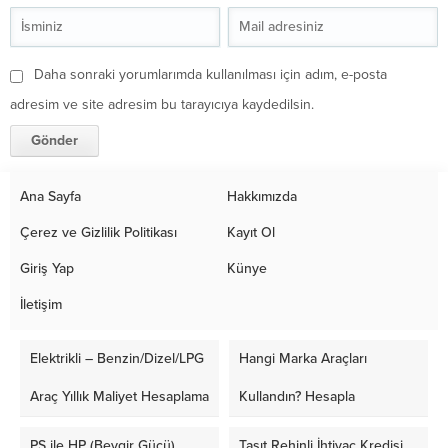
Daha sonraki yorumlarımda kullanılması için adım, e-posta
adresim ve site adresim bu tarayıcıya kaydedilsin.
Ana Sayfa
Hakkımızda
Çerez ve Gizlilik Politikası
Kayıt Ol
Giriş Yap
Künye
İletişim
Elektrikli – Benzin/Dizel/LPG
Hangi Marka Araçları
Araç Yıllık Maliyet Hesaplama
Kullandın? Hesapla
PS ile HP (Beygir Gücü)
Taşıt Rehinli İhtiyaç Kredisi