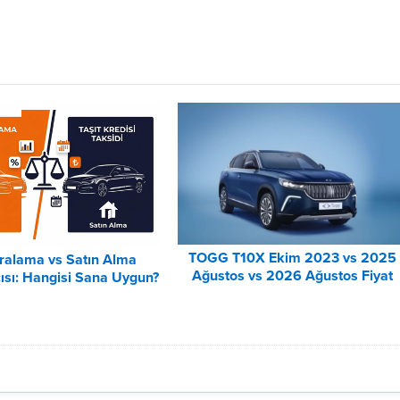
TOGG T10X Ekim 2023 vs 2025
iralama vs Satın Alma
Ağustos vs 2026 Ağustos Fiyat
ısı: Hangisi Sana Uygun?
Listesi Karşılaştırma
– 2026