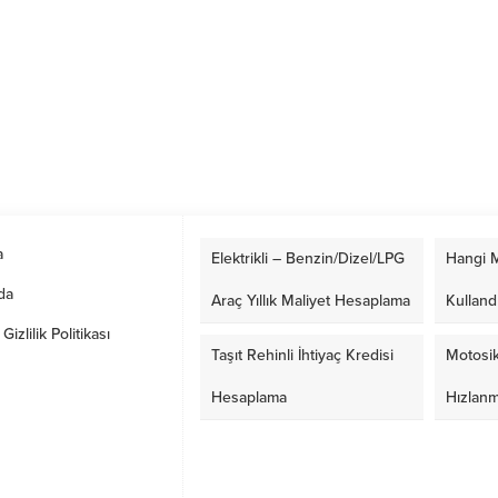
a
Elektrikli – Benzin/Dizel/LPG
Hangi M
da
Araç Yıllık Maliyet Hesaplama
Kulland
izlilik Politikası
Taşıt Rehinli İhtiyaç Kredisi
Motosik
Hesaplama
Hızlan