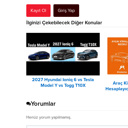
Kayıt Ol
Giriş Yap
İlginizi Çekebilecek Diğer Konular
2027 Hyundai Ioniq 6 vs Tesla
Araç K
Model Y vs Togg T10X
Hesaplayıc
Karşılaştırması
Yorumlar
Henüz yorum yapılmamış.