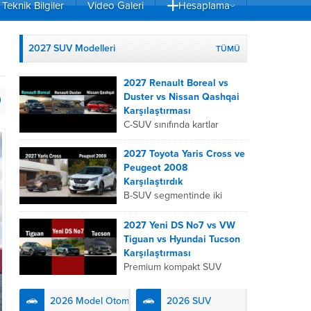
Teknik Bilgiler
Video Galeri
Hesaplama
2027 SUV Modelleri
TÜMÜ
2027 Renault Boreal vs
Duster vs Nissan Qashqai
Karşılaştırması
C-SUV sınıfında kartlar
yeniden dağıtıldı. 2027
Renault Boreal, Renault
2027 Toyota Yaris Cross ve
Duster ve Nissan Qashqai;
Peugeot 2008
her biri farklı bir sürüş
Karşılaştırdık
deneyimi, motor...
B-SUV segmentinde iki
önemli oyuncu olan 2027
Toyota Yaris
2027 Yeni DS No7 vs VW
Cross ve Peugeot 2008,
Tiguan vs Hyundai Tucson
farklı mühendislik
Karşılaştırması
felsefeleriyle kullanıcıların
Premium kompakt SUV
karşısına çıkıyor. Toyota’nın
segmentinde fark yaratmak
hibrit teknolojisindeki
isteyen 2027 DS No7,
2026 Model Otomobiller
2026 SUV
uzmanlığını...
Fransız lüks anlayışını