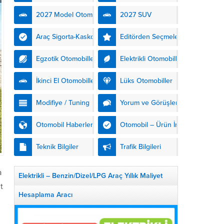
kendinden şarjlı hibrit
2027 Model Otomobiller
2027 SUV
teknolojisiyle buluşturuyor.
DS Automobiles’in yeni...
Araç Sigorta-Kasko
Editörden Seçmeler
Egzotik Otomobiller
Elektrikli Otomobiller
İkinci El Otomobiller
Lüks Otomobiller
Modifiye / Tuning
Yorum ve Görüşler
Otomobil Haberleri
Otomobil – Ürün İnceleme
Teknik Bilgiler
Trafik Bilgileri
a
Elektrikli – Benzin/Dizel/LPG Araç Yıllık Maliyet
t
Hesaplama Aracı