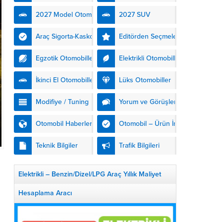
kendinden şarjlı hibrit
2027 Model Otomobiller
2027 SUV
teknolojisiyle buluşturuyor.
DS Automobiles’in yeni...
Araç Sigorta-Kasko
Editörden Seçmeler
Egzotik Otomobiller
Elektrikli Otomobiller
İkinci El Otomobiller
Lüks Otomobiller
Modifiye / Tuning
Yorum ve Görüşler
Otomobil Haberleri
Otomobil – Ürün İnceleme
Teknik Bilgiler
Trafik Bilgileri
Elektrikli – Benzin/Dizel/LPG Araç Yıllık Maliyet
Hesaplama Aracı