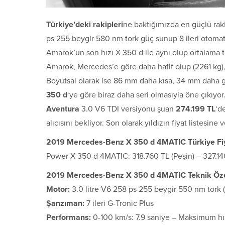
Türkiye’deki rakipleri
ne baktığımızda en güçlü rak
ps 255 beygir 580 nm tork güç sunup 8 ileri otomat
Amarok’un son hızı X 350 d ile aynı olup ortalama tü
Amarok, Mercedes’e göre daha hafif olup (2261 kg),
Boyutsal olarak ise 86 mm daha kısa, 34 mm daha 
350 d
‘ye göre biraz daha seri olmasıyla öne çıkıyo
Aventura
3.0 V6 TDI versiyonu şuan
274.199 TL
‘d
alıcısını bekliyor. Son olarak yıldızın fiyat listesine
2019 Mercedes-Benz X 350 d 4MATIC Türkiye Fiy
Power X 350 d 4MATIC: 318.760 TL (Peşin) – 327.140
2019 Mercedes-Benz X 350 d 4MATIC Teknik Özel
Motor:
3.0 litre V6 258 ps 255 beygir 550 nm tork (
Şanzıman:
7 ileri G-Tronic Plus
Performans:
0-100 km/s: 7.9 saniye – Maksimum hı