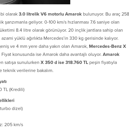
ibi olarak
3.0 litrelik V6 motorlu Amarok
bulunuyor. Bu araç 25
ik şanzımanla geliyor. 0-100 km/s hızlanması 7.6 saniye olan
ketimi 8.4 litre olarak görünüyor. 20 inçlik jantlara sahip olan
 azami yüklü ağırlıkta Mercedes’in 330 kg gerisinde kalıyor.
geniş ve 4 mm yere daha yakın olan Amarok,
Mercedes-Benz X
r. Fiyat konusunda ise Amarok daha avantajlı oluyor.
Amarok
en satışa sunulurken
X 350 d ise 318.760 TL
peşin fiyatıyla
 ve teknik verilerine bakalım.
atı
 TL (Kredili)
likleri
turbo dizel)
z: 205 km/s