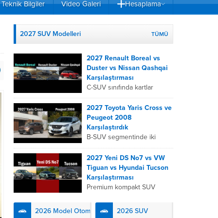
Teknik Bilgiler
Video Galeri
Hesaplama
2027 SUV Modelleri
TÜMÜ
2027 Renault Boreal vs
Duster vs Nissan Qashqai
Karşılaştırması
C-SUV sınıfında kartlar
yeniden dağıtıldı. 2027
Renault Boreal, Renault
2027 Toyota Yaris Cross ve
Duster ve Nissan Qashqai;
Peugeot 2008
her biri farklı bir sürüş
Karşılaştırdık
deneyimi, motor...
B-SUV segmentinde iki
önemli oyuncu olan 2027
Toyota Yaris
2027 Yeni DS No7 vs VW
Cross ve Peugeot 2008,
Tiguan vs Hyundai Tucson
farklı mühendislik
Karşılaştırması
felsefeleriyle kullanıcıların
Premium kompakt SUV
karşısına çıkıyor. Toyota’nın
segmentinde fark yaratmak
hibrit teknolojisindeki
isteyen 2027 DS No7,
2026 Model Otomobiller
2026 SUV
uzmanlığını...
Fransız lüks anlayışını