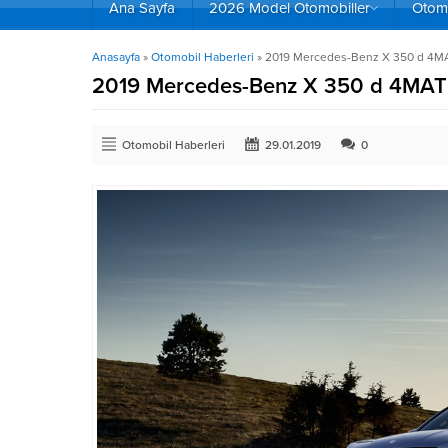
Ana Sayfa
2026 Model Otomobiller
Otomo
Anasayfa
»
Otomobil Haberleri
»
2019 Mercedes-Benz X 350 d 4MATI
2019 Mercedes-Benz X 350 d 4MATIC
Otomobil Haberleri
29.01.2019
0