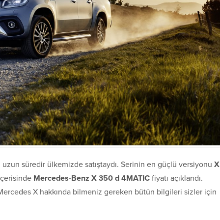
, uzun süredir ülkemizde satıştaydı. Serinin en güçlü versiyonu
X
içerisinde
Mercedes-Benz X 350 d 4MATIC
fiyatı açıklandı.
ercedes X hakkında bilmeniz gereken bütün bilgileri sizler için