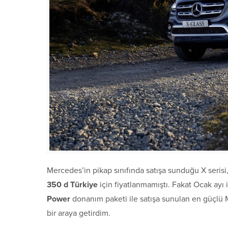
Mercedes’in pikap sınıfında satışa sunduğu X serisi
350 d Türkiye
için fiyatlanmamıştı. Fakat Ocak ayı 
Power
donanım paketi ile satışa sunulan en güçlü M
bir araya getirdim.