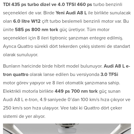
TDI 435 ps turbo dizel ve 4.0 TFSI 460 ps
turbo benzinli
seçenekleri de var. Birde
Yeni Audi A8 L
ile birlikte sunulacak
olan
6.0 litre W12
çift turbo beslemeli benzinli motor var. Bu
ünite
585 ps 800 nm tork
güç üretiyor. Tüm motor
seçenekleri için 8 ileri tiptronic şanzıman entegre edilmiş.
Ayrıca Quattro sürekli dört tekerden çekiş sistemi de standart
olarak sunuluyor.
Bunların haricinde birde hibrit model bulunuyor.
Audi A8 L e-
tron quattro
olarak lanse edilen bu versiyonda
3.0 TFSi
motor görev yapıyor ve 8 ileri otomatik şanzımana sahip.
Elektrikli motorla birlikte
449 ps 700 nm tork
güç sunan
Audi A8 L e-tron, 4.9 saniyede 0’dan 100 km/s hıza çıkıyor ve
250 km/s son hıza ulaşıyor. Vee tabi ki Quattro dört çeker
sistemi de yer alıyor.