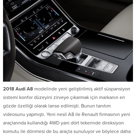
2018 Audi A8
modelinde yeni geliştirilmiş aktif süspansiyon
sistemi konfor düzeyini zirveye çıkarmak için markanın en
gözde özelliği olarak lanse edilmişti. Bunun tanıtım
videosunu yapmıştı. Yeni nesil A8 ile Renault firmasının yeni
araçlarında kullandığı 4WD yani dört tekerinde direksiyon
komutu ile dönmesi de bu araçta sunuluyor ve böylece daha