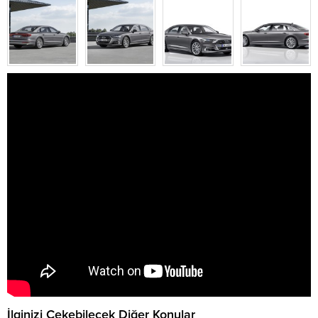
İlginizi Çekebilecek Diğer Konular