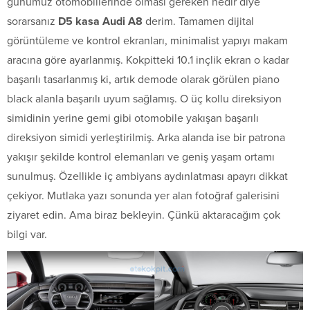
günümüz otomobillerinde olması gereken nedir diye
sorarsanız
D5 kasa Audi A8
derim. Tamamen dijital
görüntüleme ve kontrol ekranları, minimalist yapıyı makam
aracına göre ayarlanmış. Kokpitteki 10.1 inçlik ekran o kadar
başarılı tasarlanmış ki, artık demode olarak görülen piano
black alanla başarılı uyum sağlamış. O üç kollu direksiyon
simidinin yerine gemi gibi otomobile yakışan başarılı
direksiyon simidi yerleştirilmiş. Arka alanda ise bir patrona
yakışır şekilde kontrol elemanları ve geniş yaşam ortamı
sunulmuş. Özellikle iç ambiyans aydınlatması apayrı dikkat
çekiyor. Mutlaka yazı sonunda yer alan fotoğraf galerisini
ziyaret edin. Ama biraz bekleyin. Çünkü aktaracağım çok
bilgi var.