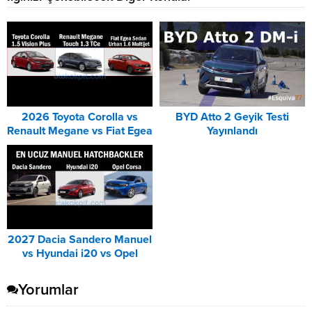
2026 Toyota Corolla vs
BYD Atto 2 Geyik Testi
Renault Megane vs Fiat Egea
Yayınlandı
DCT Karşılaştırması
2027 Dacia Sandero Manuel
vs Hyundai i20 vs Opel
Corsa Karşılaştırması
Yorumlar