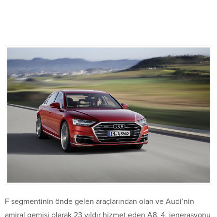
F segmentinin önde gelen araçlarından olan ve Audi’nin
amiral gemisi olarak 23 yıldır hizmet eden A8, 4. jenerasyonu