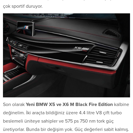
çok sportif duruyor.
Son olarak
Yeni BMW X5 ve X6 M Black Fire Edition
kalbine
değinelim. İki araçta bildiğiniz üzere 4.4 litre V8 çift turbo
beslemeli üniteye sahipler ve 575 ps 750 nm tork güç
üretiyorlar. Bunda bir değişim yok. Güç değerleri sabit kalmış.