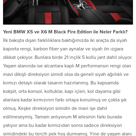
Yeni BMW X5 ve X6 M Black Fire Edition ile Neler Farklı?
İlk bakışta dışarı farklılıklara baktığımızda iki araçta da siyah
kaporta rengi, karbon fiber yan aynalar ve siyah ön ızgara
dikkat çekiyor. Bunlara birde 21 inçlik 5 kollu jant dahil oluyor.
Yaşam alanında ise alcantara kaplı M performansın rengi olan
mavi dikişli direksiyon simidi olsa da geneli siyah ağırlıklı ve
kırmızı detaylı olarak tasarım hazırlanmış. Bu kapsamda
kokpit, orta konsol, koltuklar, kapı içleri, kol dayama gibi
alanlara kadar kırmızının farkı ortaya konulmuş ve çokta şık
olmuş. Keşke direksiyon simidin de mavi işe dahil
edilmeseymiş. Tamam anlıyorum M ailesinin farkı burada
yatıyor ama bu kadar kırmızıdan sonra sadece direksiyon
simidindeki bu tercih pek hoş durmamış. Yine de yaşam alanı