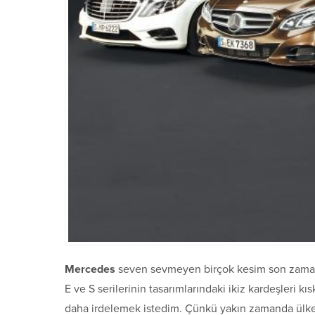
Mercedes
seven sevmeyen birçok kesim son zamanl
E ve S serilerinin tasarımlarındaki ikiz kardeşleri
daha irdelemek istedim. Çünkü yakın zamanda ülk