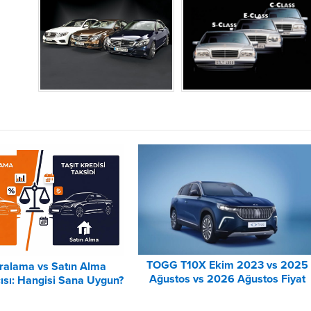
TOGG T10X Ekim 2023 vs 2025
iralama vs Satın Alma
Ağustos vs 2026 Ağustos Fiyat
ısı: Hangisi Sana Uygun?
Listesi Karşılaştırma
– 2026