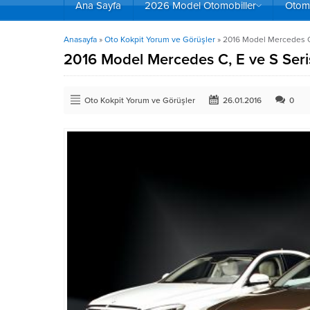
Ana Sayfa
2026 Model Otomobiller
Otomo
Anasayfa
»
Oto Kokpit Yorum ve Görüşler
»
2016 Model Mercedes C,
2016 Model Mercedes C, E ve S Seri
Oto Kokpit Yorum ve Görüşler
26.01.2016
0