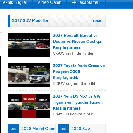
Teknik Bilgiler
Video Galeri
Hesaplama
2027 SUV Modelleri
TÜMÜ
2027 Renault Boreal vs
Duster vs Nissan Qashqai
Karşılaştırması
C-SUV sınıfında kartlar
yeniden dağıtıldı. 2027
Renault Boreal, Renault
2027 Toyota Yaris Cross ve
Duster ve Nissan Qashqai;
Peugeot 2008
her biri farklı bir sürüş
Karşılaştırdık
deneyimi, motor...
B-SUV segmentinde iki
önemli oyuncu olan 2027
Toyota Yaris
2027 Yeni DS No7 vs VW
Cross ve Peugeot 2008,
Tiguan vs Hyundai Tucson
farklı mühendislik
Karşılaştırması
felsefeleriyle kullanıcıların
Premium kompakt SUV
karşısına çıkıyor. Toyota’nın
segmentinde fark yaratmak
hibrit teknolojisindeki
isteyen 2027 DS No7,
2026 Model Otomobiller
2026 SUV
uzmanlığını...
Fransız lüks anlayışını