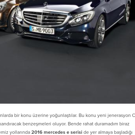
arda bir konu üzerine yoğunlaştılar. Bu konu yeni jenerasyon C
 kıskandıracak benzeşmeleri oluyor. Bende rahat duramadım biraz
emiz yollarında
2016 mercedes e serisi
de yer almaya başladığı