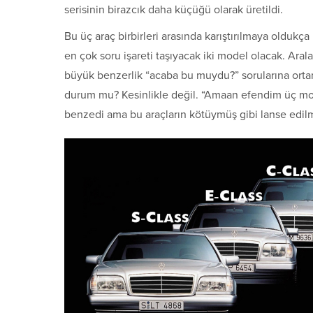
serisinin birazcık daha küçüğü olarak üretildi.
Bu üç araç birbirleri arasında karıştırılmaya oldukç
en çok soru işareti taşıyacak iki model olacak. Aralar
büyük benzerlik “acaba bu muydu?” sorularına ortam 
durum mu? Kesinlikle değil. “Amaan efendim üç mode
benzedi ama bu araçların kötüymüş gibi lanse edil