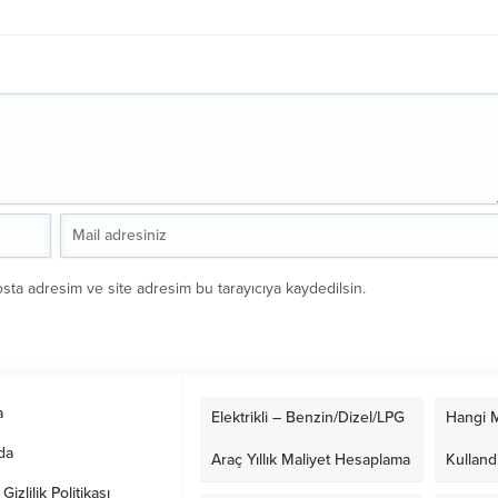
sta adresim ve site adresim bu tarayıcıya kaydedilsin.
a
Elektrikli – Benzin/Dizel/LPG
Hangi M
da
Araç Yıllık Maliyet Hesaplama
Kulland
izlilik Politikası