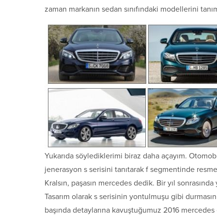
zaman markanın sedan sınıfındaki modellerini tanıma 
Yukarıda söylediklerimi biraz daha açayım. Otomobil 
jenerasyon s serisini tanıtarak f segmentinde resm
Kralsın, paşasın mercedes dedik. Bir yıl sonrasınd
Tasarım olarak s serisinin yontulmuşu gibi durması
başında detaylarına kavuştuğumuz 2016 mercedes e s