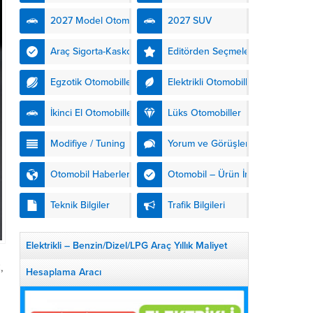
kendinden şarjlı hibrit
2027 Model Otomobiller
2027 SUV
teknolojisiyle buluşturuyor.
DS Automobiles’in yeni...
Araç Sigorta-Kasko
Editörden Seçmeler
Egzotik Otomobiller
Elektrikli Otomobiller
İkinci El Otomobiller
Lüks Otomobiller
Modifiye / Tuning
Yorum ve Görüşler
Otomobil Haberleri
Otomobil – Ürün İnceleme
Teknik Bilgiler
Trafik Bilgileri
Elektrikli – Benzin/Dizel/LPG Araç Yıllık Maliyet
,
Hesaplama Aracı