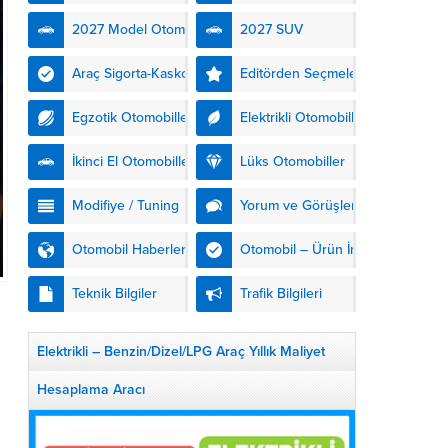
kendinden şarjlı hibrit
2027 Model Otomobiller
2027 SUV
teknolojisiyle buluşturuyor.
DS Automobiles’in yeni...
Araç Sigorta-Kasko
Editörden Seçmeler
Egzotik Otomobiller
Elektrikli Otomobiller
İkinci El Otomobiller
Lüks Otomobiller
Modifiye / Tuning
Yorum ve Görüşler
Otomobil Haberleri
Otomobil – Ürün İnceleme
Teknik Bilgiler
Trafik Bilgileri
Elektrikli – Benzin/Dizel/LPG Araç Yıllık Maliyet
Hesaplama Aracı