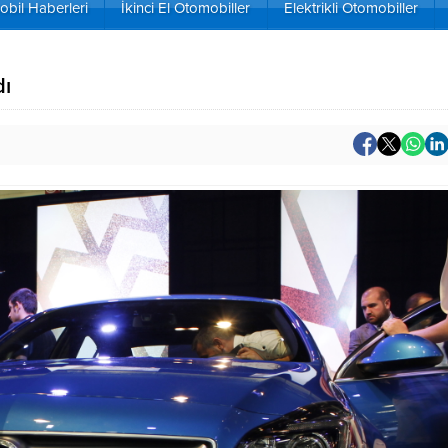
bil Haberleri
İkinci El Otomobiller
Elektrikli Otomobiller
dı