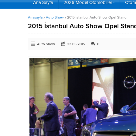
Ana Sayfa
2026 Model Otomobiller
Otomo
Anasayfa
»
Auto Show
»
2015 İstanbul Auto Show Opel Standı
2015 İstanbul Auto Show Opel Stan
Auto Show
23.05.2015
0