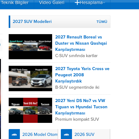
Teknik Bilgiler
Video Galeri
Hesaplama
2027 SUV Modelleri
TÜMÜ
2027 Renault Boreal vs
Duster vs Nissan Qashqai
Karşılaştırması
C-SUV sınıfında kartlar
yeniden dağıtıldı. 2027
Renault Boreal, Renault
2027 Toyota Yaris Cross ve
Duster ve Nissan Qashqai;
Peugeot 2008
her biri farklı bir sürüş
Karşılaştırdık
deneyimi, motor...
B-SUV segmentinde iki
önemli oyuncu olan 2027
Toyota Yaris
2027 Yeni DS No7 vs VW
Cross ve Peugeot 2008,
Tiguan vs Hyundai Tucson
farklı mühendislik
Karşılaştırması
felsefeleriyle kullanıcıların
Premium kompakt SUV
karşısına çıkıyor. Toyota’nın
segmentinde fark yaratmak
hibrit teknolojisindeki
isteyen 2027 DS No7,
2026 Model Otomobiller
2026 SUV
uzmanlığını...
Fransız lüks anlayışını