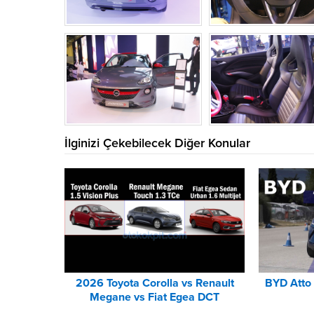
İlginizi Çekebilecek Diğer Konular
2026 Toyota Corolla vs Renault
BYD Atto 
Megane vs Fiat Egea DCT
Karşılaştırması