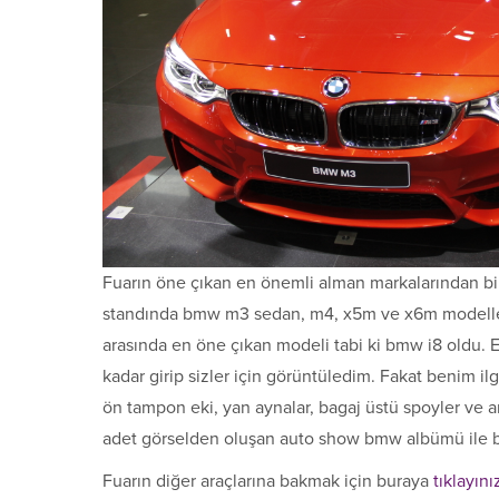
Fuarın öne çıkan en önemli alman markalarından bir
standında bmw m3 sedan, m4, x5m ve x6m modelleri i
arasında en öne çıkan modeli tabi ki bmw i8 oldu. 
kadar girip sizler için görüntüledim. Fakat benim i
ön tampon eki, yan aynalar, bagaj üstü spoyler ve ark
adet görselden oluşan auto show bmw albümü ile b
Fuarın diğer araçlarına bakmak için buraya
tıklayını