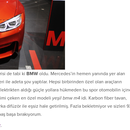
isi de tabi ki
BMW
oldu. Mercedes’in hemen yanında yer alan
le adeta şov yaptılar. Hepsi birbirinden özel olan araçların
Elektrikten aldığı güçle yollara hükmeden bu spor otomobilin için
lgimi çeken en özel modeli
yeşil bmw m4
idi. Karbon fiber tavan,
a difüzör ile eşsiz hale getirilmiş. Fazla bekletmiyor ve sizleri 9
aş başa bırakıyorum.
z
.