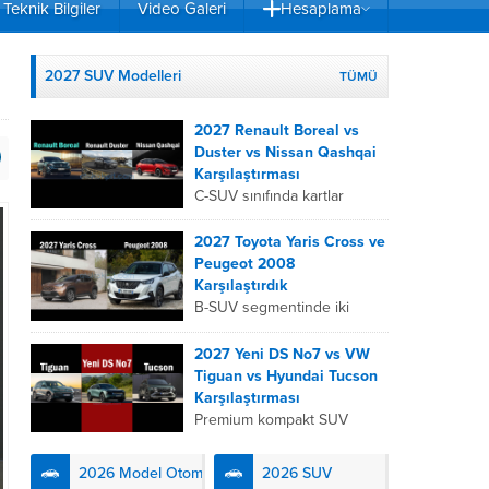
Teknik Bilgiler
Video Galeri
Hesaplama
2027 SUV Modelleri
TÜMÜ
2027 Renault Boreal vs
Duster vs Nissan Qashqai
Karşılaştırması
C-SUV sınıfında kartlar
yeniden dağıtıldı. 2027
Renault Boreal, Renault
2027 Toyota Yaris Cross ve
Duster ve Nissan Qashqai;
Peugeot 2008
her biri farklı bir sürüş
Karşılaştırdık
deneyimi, motor...
B-SUV segmentinde iki
önemli oyuncu olan 2027
Toyota Yaris
2027 Yeni DS No7 vs VW
Cross ve Peugeot 2008,
Tiguan vs Hyundai Tucson
farklı mühendislik
Karşılaştırması
felsefeleriyle kullanıcıların
Premium kompakt SUV
karşısına çıkıyor. Toyota’nın
segmentinde fark yaratmak
hibrit teknolojisindeki
isteyen 2027 DS No7,
2026 Model Otomobiller
2026 SUV
uzmanlığını...
Fransız lüks anlayışını