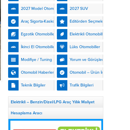
kendinden şarjlı hibrit
2027 Model Otomobiller
2027 SUV
teknolojisiyle buluşturuyor.
DS Automobiles’in yeni...
Araç Sigorta-Kasko
Editörden Seçmeler
Egzotik Otomobiller
Elektrikli Otomobiller
İkinci El Otomobiller
Lüks Otomobiller
Modifiye / Tuning
Yorum ve Görüşler
Otomobil Haberleri
Otomobil – Ürün İnceleme
Teknik Bilgiler
Trafik Bilgileri
Elektrikli – Benzin/Dizel/LPG Araç Yıllık Maliyet
Hesaplama Aracı