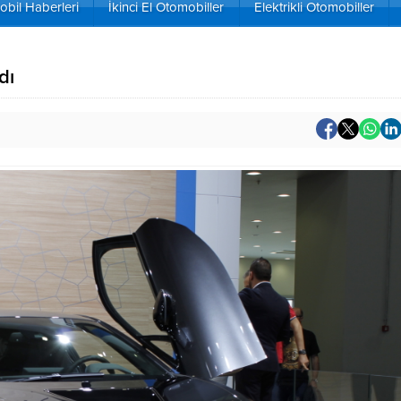
bil Haberleri
İkinci El Otomobiller
Elektrikli Otomobiller
dı