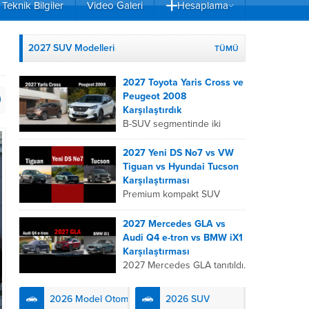
Teknik Bilgiler
Video Galeri
Hesaplama
2027 SUV Modelleri
TÜMÜ
2027 Toyota Yaris Cross ve
Peugeot 2008
Karşılaştırdık
B-SUV segmentinde iki
önemli oyuncu olan 2027
Toyota Yaris
2027 Yeni DS No7 vs VW
Cross ve Peugeot 2008,
Tiguan vs Hyundai Tucson
farklı mühendislik
Karşılaştırması
felsefeleriyle kullanıcıların
Premium kompakt SUV
karşısına çıkıyor. Toyota’nın
segmentinde fark yaratmak
hibrit teknolojisindeki
isteyen 2027 DS No7,
2027 Mercedes GLA vs
uzmanlığını...
Fransız lüks anlayışını
Audi Q4 e-tron vs BMW iX1
kendinden şarjlı hibrit
Karşılaştırması
teknolojisiyle buluşturuyor.
2027 Mercedes GLA tanıtıldı.
DS Automobiles’in yeni...
Premium kompakt elektrikli
SUV segmenti, 2027 yılında
2026 Model Otomobiller
2026 SUV
üç güçlü Alman rakibin yeni