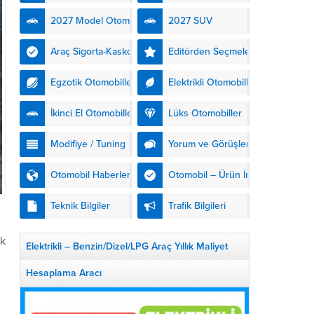
nesil modelleriyle daha da...
2027 Model Otomobiller
2027 SUV
Araç Sigorta-Kasko
Editörden Seçmeler
Egzotik Otomobiller
Elektrikli Otomobiller
İkinci El Otomobiller
Lüks Otomobiller
Modifiye / Tuning
Yorum ve Görüşler
Otomobil Haberleri
Otomobil – Ürün İnceleme
Teknik Bilgiler
Trafik Bilgileri
ak
Elektrikli – Benzin/Dizel/LPG Araç Yıllık Maliyet
Hesaplama Aracı