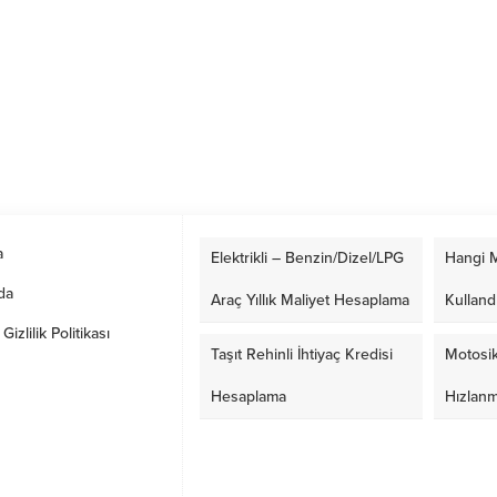
a
Elektrikli – Benzin/Dizel/LPG
Hangi M
da
Araç Yıllık Maliyet Hesaplama
Kulland
izlilik Politikası
Taşıt Rehinli İhtiyaç Kredisi
Motosik
Hesaplama
Hızlan