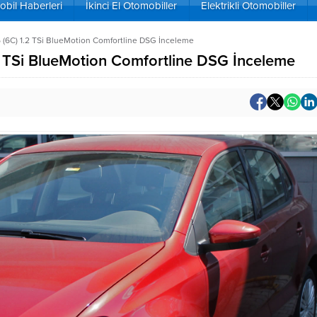
bil Haberleri
İkinci El Otomobiller
Elektrikli Otomobiller
 (6C) 1.2 TSi BlueMotion Comfortline DSG İnceleme
2 TSi BlueMotion Comfortline DSG İnceleme