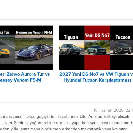
er: Zenvo Aurora Tur vs
2027 Yeni DS No7 vs VW Tiguan v
essey Venom F5-M
Hyundai Tucson Karşılaştırması
Karşılaştırması
19 Haziran 2026, 22:
 muazzamdır, vites geçişlerini hissettirmez bile. Ama bu arabayı alacak
 lazım. Şehir içi yoğun trafikte dur-kalk yaparken şanzımanı manuel mod
lemeden yükü şanzımana bindirirsen erkenden mekatronik veya kavrama