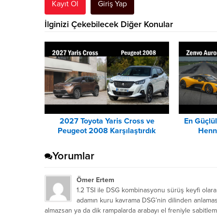
Kayıt Ol
Giriş Yap
İlginizi Çekebilecek Diğer Konular
2027 Toyota Yaris Cross ve
En Güçlül
Peugeot 2008 Karşılaştırdık
Henn
Yorumlar
Ömer Ertem
1.2 TSI ile DSG kombinasyonu sürüş keyfi olarak
adamın kuru kavrama DSG’nin dilinden anlaması
almazsan ya da dik rampalarda arabayı el freniyle sabit