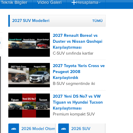
Teknik Bilgiler
Video Galeri
Hesaplama
2027 SUV Modelleri
TÜMÜ
2027 Renault Boreal vs
Duster vs Nissan Qashqai
Karşılaştırması
C-SUV sınıfında kartlar
yeniden dağıtıldı. 2027
Renault Boreal, Renault
2027 Toyota Yaris Cross ve
Duster ve Nissan Qashqai;
Peugeot 2008
her biri farklı bir sürüş
Karşılaştırdık
deneyimi, motor...
B-SUV segmentinde iki
önemli oyuncu olan 2027
Toyota Yaris
2027 Yeni DS No7 vs VW
Cross ve Peugeot 2008,
Tiguan vs Hyundai Tucson
farklı mühendislik
Karşılaştırması
felsefeleriyle kullanıcıların
Premium kompakt SUV
karşısına çıkıyor. Toyota’nın
segmentinde fark yaratmak
hibrit teknolojisindeki
isteyen 2027 DS No7,
2026 Model Otomobiller
2026 SUV
uzmanlığını...
Fransız lüks anlayışını