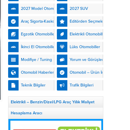
kendinden şarjlı hibrit
2027 Model Otomobiller
2027 SUV
teknolojisiyle buluşturuyor.
DS Automobiles’in yeni...
Araç Sigorta-Kasko
Editörden Seçmeler
Egzotik Otomobiller
Elektrikli Otomobiller
İkinci El Otomobiller
Lüks Otomobiller
Modifiye / Tuning
Yorum ve Görüşler
Otomobil Haberleri
Otomobil – Ürün İnceleme
Teknik Bilgiler
Trafik Bilgileri
Elektrikli – Benzin/Dizel/LPG Araç Yıllık Maliyet
Hesaplama Aracı