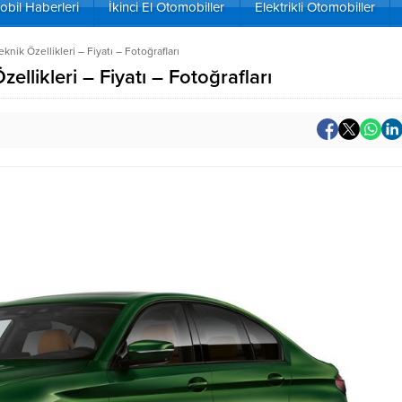
bil Haberleri
İkinci El Otomobiller
Elektrikli Otomobiller
nik Özellikleri – Fiyatı – Fotoğrafları
llikleri – Fiyatı – Fotoğrafları