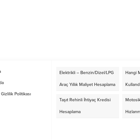
a
Elektrikli – Benzin/Dizel/LPG
Hangi M
da
Araç Yıllık Maliyet Hesaplama
Kulland
izlilik Politikası
Taşıt Rehinli İhtiyaç Kredisi
Motosik
Hesaplama
Hızlan