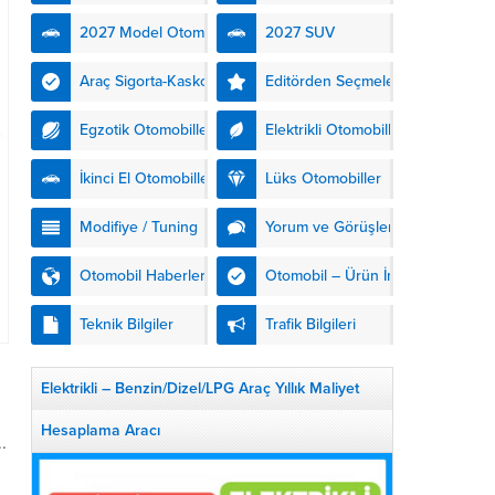
kendinden şarjlı hibrit
2027 Model Otomobiller
2027 SUV
teknolojisiyle buluşturuyor.
DS Automobiles’in yeni...
Araç Sigorta-Kasko
Editörden Seçmeler
Egzotik Otomobiller
Elektrikli Otomobiller
İkinci El Otomobiller
Lüks Otomobiller
Modifiye / Tuning
Yorum ve Görüşler
Otomobil Haberleri
Otomobil – Ürün İnceleme
Teknik Bilgiler
Trafik Bilgileri
Elektrikli – Benzin/Dizel/LPG Araç Yıllık Maliyet
Hesaplama Aracı
.