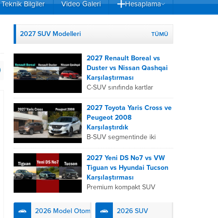
Teknik Bilgiler
Video Galeri
Hesaplama
2027 SUV Modelleri
TÜMÜ
2027 Renault Boreal vs
Duster vs Nissan Qashqai
Karşılaştırması
C-SUV sınıfında kartlar
yeniden dağıtıldı. 2027
Renault Boreal, Renault
2027 Toyota Yaris Cross ve
Duster ve Nissan Qashqai;
Peugeot 2008
her biri farklı bir sürüş
Karşılaştırdık
deneyimi, motor...
B-SUV segmentinde iki
önemli oyuncu olan 2027
Toyota Yaris
2027 Yeni DS No7 vs VW
Cross ve Peugeot 2008,
Tiguan vs Hyundai Tucson
farklı mühendislik
Karşılaştırması
felsefeleriyle kullanıcıların
Premium kompakt SUV
karşısına çıkıyor. Toyota’nın
segmentinde fark yaratmak
hibrit teknolojisindeki
isteyen 2027 DS No7,
2026 Model Otomobiller
2026 SUV
uzmanlığını...
Fransız lüks anlayışını