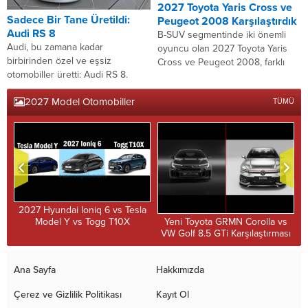
2027 Toyota Yaris Cross ve
Sadece Bir Tane Üretildi:
Peugeot 2008 Karşılaştırdık
Audi RS 8
B-SUV segmentinde iki önemli
Audi, bu zamana kadar
oyuncu olan 2027 Toyota Yaris
birbirinden özel ve eşsiz
Cross ve Peugeot 2008, farklı
otomobiller üretti: Audi RS 8.
mühendislik felsefeleriyle
Özellikle S ve RS ailesinin tadı
kullanıcıların karşısına çıkıyor.
2027 Model Otomobiller
da...
TÜMÜ
Toyota’nın hibrit teknolojisindeki
uzmanlığını...
t
2027 Hyundai Ioniq 6 vs Tesla
Model Y vs Togg T10X
Yeni Toyota GRMN Corolla vs
Karşılaştırması
VW Golf 8.5 GTi Karşılaştırması
Ana Sayfa
Hakkımızda
Çerez ve Gizlilik Politikası
Kayıt Ol