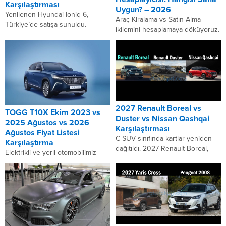
Karşılaştırması
Uygun? – 2026
Yenilenen Hyundai Ioniq 6,
Araç Kiralama vs Satın Alma
Türkiye’de satışa sunuldu.
ikilemini hesaplamaya döküyoruz.
Elektrikli otomobil konusunda
Araç alırken “kredi mi çeksem,
başarılı işler ortaya koyan Güney
yoksa almayıp kiralasam mı?”
Koreli bu aracın karşısına iki...
sorusunun cevabı kişiden...
2027 Renault Boreal vs
TOGG T10X Ekim 2023 vs
Duster vs Nissan Qashqai
2025 Ağustos vs 2026
Karşılaştırması
Ağustos Fiyat Listesi
C-SUV sınıfında kartlar yeniden
Karşılaştırma
dağıtıldı. 2027 Renault Boreal,
Elektrikli ve yerli otomobilimiz
Renault Duster ve Nissan
TOGG T10X için Ekim 2023’te 1.2
Qashqai; her biri farklı bir sürüş
milyon TL’den satılıyordu. İki yıla
deneyimi, motor...
yakan geçen süre sonunda
TOGG’un...