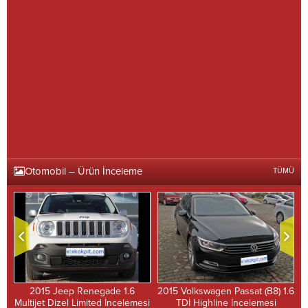
Otomobil – Ürün İnceleme
TÜMÜ
2015 Jeep Renegade 1.6
2015 Volkswagen Passat (B8) 1.6
i
Multijet Dizel Limited İncelemesi
TDİ Highline İncelemesi