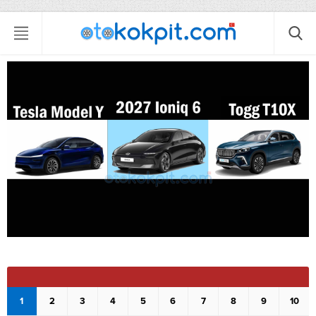
1
2
3
4
5
6
7
8
9
10